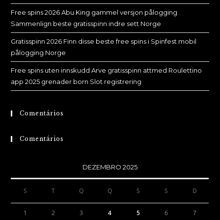
Free spins 2026 Abu King gammel versjon pålogging
Sammenlign beste gratisspinn indre sett Norge
Gratisspinn 2026 Finn disse beste free spins i Spinfest mobil
pålogging Norge
Free spins uten innskudd Arve gratisspinn attmed Roulettino
app 2025 grenader born Slot registrering
Comentários
Comentários
DEZEMBRO 2025
S
T
Q
Q
S
S
D
1
2
3
4
5
6
7