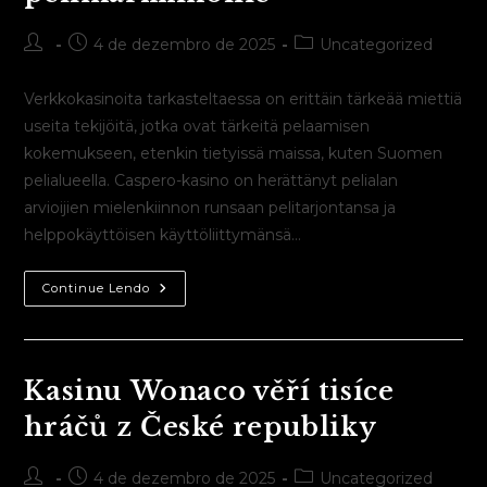
Autor
Post
Categoria
4 de dezembro de 2025
Uncategorized
do
publicado:
do
post:
post:
Verkkokasinoita tarkasteltaessa on erittäin tärkeää miettiä
useita tekijöitä, jotka ovat tärkeitä pelaamisen
kokemukseen, etenkin tietyissä maissa, kuten Suomen
pelialueella. Caspero-kasino on herättänyt pelialan
arvioijien mielenkiinnon runsaan pelitarjontansa ja
helppokäyttöisen käyttöliittymänsä…
Peliasiantuntijat
Continue Lendo
Arvioivat
Caspero
Casinon
Suomen
Pelimarkkinoille
Kasinu Wonaco věří tisíce
hráčů z České republiky
Autor
Post
Categoria
4 de dezembro de 2025
Uncategorized