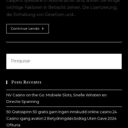
Caspero Spielbank in Austria sicher sind, sollten Sie einige
wichtige Faktoren in Betracht ziehen. Die Lizenzierung,
die Einhaltung von Gesetzen und…
Ob
Continue Lendo
Es
Sicher,
Bei
Caspero
Casino
Für
Österreich
Einzuzahlen
Und
Zu
Spielen?
Posts Recentes
NV Casino on the Go: Mobiele Slots, Snelle Winsten en
Directe Spanning
50 Gratisspinn 50 gratis garn Ingen innskudd online casino 24
Casino igang avalon 2 Betydningsløs bidrag Uten Gave 2024
Ofituria