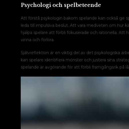
Psychologi och spelbeteende
Att förstå psykologin bakom spelande kan också ge spe
leda till impulsiva beslut. Att vara medveten om hur 
hjälpa spelare att förbli fokuserade och rationella. Att 
vinna och förlora.
Självreflektion är en viktig del av det psykologiska 
kan spelare identifiera mönster och justera sina stra
spelande är avgörande för att förbli framgångsrik på lå