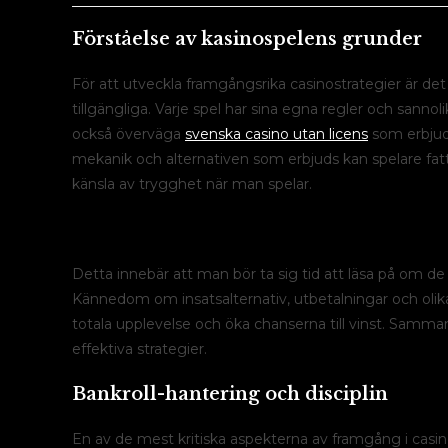
post:
post:
Förståelse av kasinospelens grunder
För att utveckla framgångsrika casinostrategier är det v
tillgängliga. Varje spel har sina egna regler och sannol
också överväga
svenska casino utan licens
som erbjude
mekanik och alternativen som erbjuds kan spelare fat
känsla av trygghet när man spelar.
Detta innebär att man bör ta sig tid att läsa på om de
Kännedom om insatsalternativ, utbetalningar och olik
totala upplevelse och öka chanserna till vinst. Samma
effektiva strategier.
Bankroll-hantering och disciplin
En av de mest kritiska aspekterna av framgång i casino