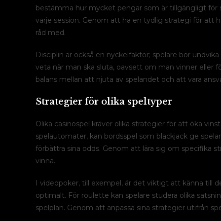
bestämma hur mycket pengar som är tillgängligt för 
varje session. Genom att ha en tydlig strategi för att
råd med.
Disciplin är också en nyckelfaktor; spelare bör undvika at
veta när man ska sluta, oavsett om man vinner eller förl
balans mellan att njuta av spelandet och att vara ansvar
Strategier för olika speltyper
Olika casinospel kräver olika strategier för att öka vins
spelautomater, kan bordsspel som blackjack ge spelar
förbättra sina odds. Genom att lära sig om specifika st
vinna.
I videopoker, till exempel, är det viktigt att känna ti
optimalt. För roulette kan spelare studera olika satsni
spelplan. Genom att anpassa sina strategier utifrån spe