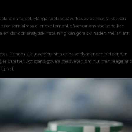
lare en fördel. Många spelare påverkas av känslor, vilket kan
känslor som stress eller excitement påverkar ens spelande kan
ha en klar och analytisk inställning kan göra skillnaden mellan att
arbetet. Genom att utvärdera sina egna spelvanor och beteenden
tegier därefter. Att ständigt vara medveten om hur man reagerar 
ng sikt.