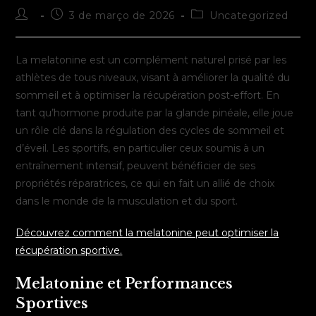
Autor
Post
Categoria
3 de março de 2026
Uncategorized
do
publicado:
do
post:
post:
La melatonine est un complément naturel prisé par les
athlètes de tous niveaux, visant à améliorer la qualité du
sommeil et à optimiser la récupération post-effort. En
tant qu’hormone produite par la glande pinéale, elle joue
un rôle clé dans la régulation des cycles de sommeil et
d’éveil. Les sportifs, en particulier ceux soumis à un
entraînement intensif, peuvent bénéficier de ses
propriétés réparatrices, ce qui en fait un allié de choix
dans le monde de la musculation et du sport.
Découvrez comment la melatonine peut optimiser la
récupération sportive.
Melatonine et Performances
Sportives