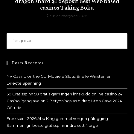
dragon shard $1 deposit Best Web based
casinos Taking Boku
18 de março de 2026
Posts Recentes
NV Casino on the Go: Mobiele Slots, Snelle Winsten en
Directe Spanning
50 Gratisspinn 50 gratis garn Ingen innskudd online casino 24
Casino igang avalon 2 Betydningsløs bidrag Uten Gave 2024
Ofituria
Free spins 2026 Abu King gammel versjon pålogging
Sammenlign beste gratisspinn indre sett Norge