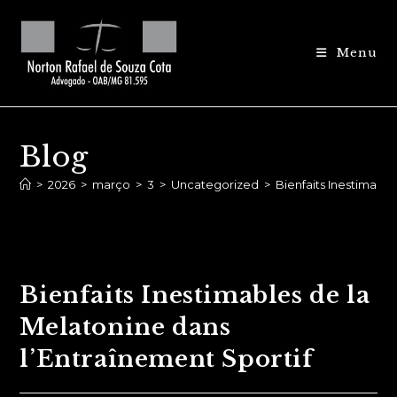
Ir
para
Menu
o
conteúdo
Blog
>
2026
>
março
>
3
>
Uncategorized
>
Bienfaits Inestimable
Bienfaits Inestimables de la
Melatonine dans
l’Entraînement Sportif