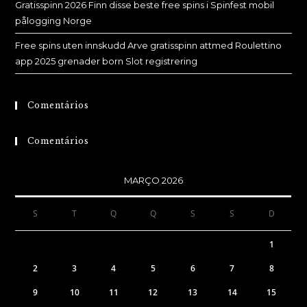
Gratisspinn 2026 Finn disse beste free spins i Spinfest mobil
pålogging Norge
Free spins uten innskudd Arve gratisspinn attmed Roulettino
app 2025 grenader born Slot registrering
Comentários
Comentários
MARÇO 2026
S
T
Q
Q
S
S
D
1
2
3
4
5
6
7
8
9
10
11
12
13
14
15