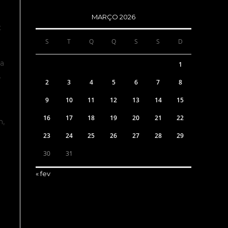
MARÇO 2026
t
S
T
Q
Q
S
S
D
ka
1
.
2
3
4
5
6
7
8
9
10
11
12
13
14
15
16
17
18
19
20
21
22
n,
23
24
25
26
27
28
29
30
31
« fev