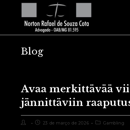
Ir
para
o
conteúdo
Blog
Avaa merkittävää vi
jännittäviin raaput
Autor
Post
Categoria
23 de março de 2026
Gambling
do
publicado:
do