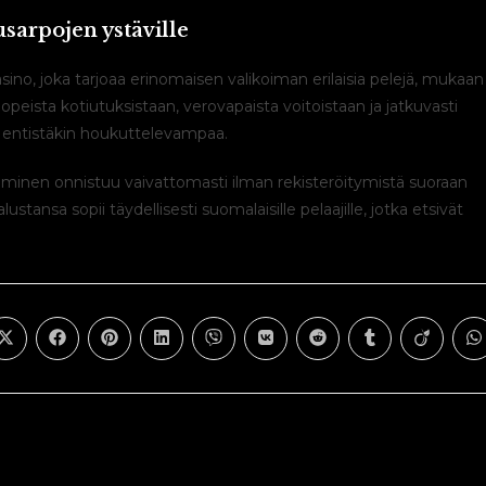
usarpojen ystäville
asino, joka tarjoaa erinomaisen valikoiman erilaisia pelejä, mukaan
opeista kotiutuksistaan, verovapaista voitoistaan ja jatkuvasti
a entistäkin houkuttelevampaa.
elaaminen onnistuu vaivattomasti ilman rekisteröitymistä suoraan
lustansa sopii täydellisesti suomalaisille pelaajille, jotka etsivät
Abre
Abre
Abre
Abre
Abre
Abre
Abre
Abre
Abre
A
em
em
em
em
em
em
em
em
em
e
uma
uma
uma
uma
uma
uma
uma
uma
uma
u
nova
nova
nova
nova
nova
nova
nova
nova
nova
n
janela
janela
janela
janela
janela
janela
janela
janela
janela
j