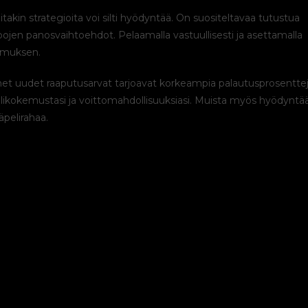
akin strategioita voi silti hyödyntää. On suositeltavaa tutustua
pojen panosvaihtoehdot. Pelaamalla vastuullisesti ja asettamalla
kemuksen.
onet uudet raaputusarvat tarjoavat korkeampia palautusprosentte
 pelikokemustasi ja voittomahdollisuuksiasi. Muista myös hyödyntä
äpelirahaa.