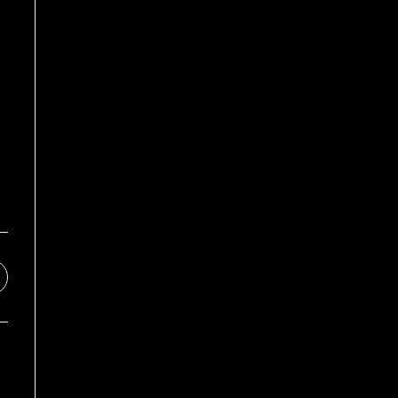
bre
m
ma
ova
anela