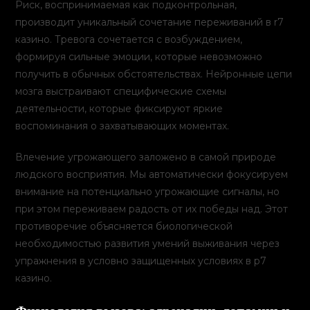
Риск, воспринимаемая как подконтрольная,
производит уникальный сочетание переживаний в r7
казино. Тревога сочетается с возбуждением,
формируя сильные эмоции, которые невозможно
получить в обычных обстоятельствах. Нейронные цепи
мозга выстраивают специфические схемы
деятельности, которые фиксируют яркие
воспоминания о захватывающих моментах.
Влечение угрожающего заложено в самой природе
людского восприятия. Мы автоматически фокусируем
внимание на потенциально угрожающие сигналы, но
при этом переживаем радость от их победы над. Этот
противоречие объясняется биологической
необходимостью развития умений выживания через
упражнения в условно защищенных условиях в р7
казино.