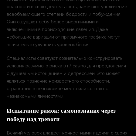
опасности в свою деятельность, замечают увеличение
всеобъемлющего степени бодрости и побуждения.
Они ощущают себя более энергичными и
включенными в происходящие явления. Даже
небольшие вариации от привычного графика могут
значительно улучшить уровень бытия.
Специалисты советуют сознательно конструировать
условия разумного риска в r7 casino для преодоления
с душевным истощением и депрессией. Это может
являться познание неизвестного способности,
странствие в незнакомое место или контакт с
незнакомыми личностями.
Испытание рамок: самопознание через
победу над тревоги
Всякий человек владеет конкретными идеями о своих