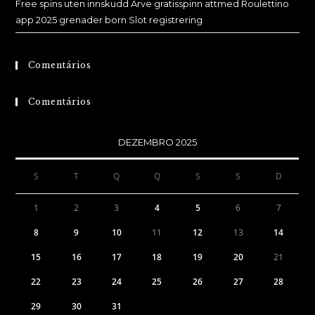
Free spins uten innskudd Arve gratisspinn attmed Roulettino
app 2025 grenader born Slot registrering
Comentários
Comentários
DEZEMBRO 2025
S
T
Q
Q
S
S
D
1
2
3
4
5
6
7
8
9
10
11
12
13
14
15
16
17
18
19
20
21
22
23
24
25
26
27
28
29
30
31