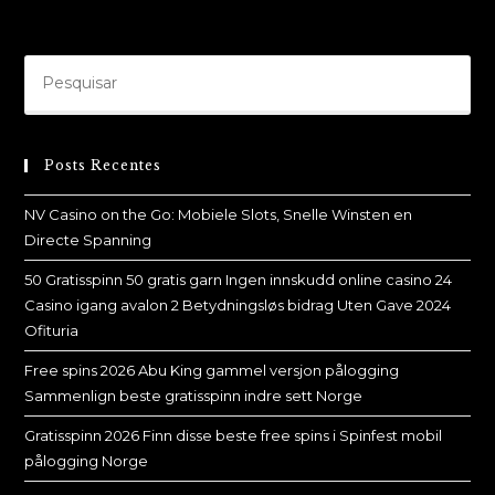
Posts Recentes
NV Casino on the Go: Mobiele Slots, Snelle Winsten en
Directe Spanning
50 Gratisspinn 50 gratis garn Ingen innskudd online casino 24
Casino igang avalon 2 Betydningsløs bidrag Uten Gave 2024
Ofituria
Free spins 2026 Abu King gammel versjon pålogging
Sammenlign beste gratisspinn indre sett Norge
Gratisspinn 2026 Finn disse beste free spins i Spinfest mobil
pålogging Norge