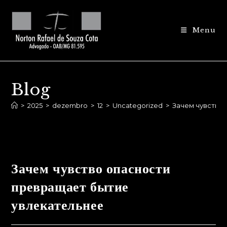
Ir
para
Menu
o
conteúdo
Blog
>
2025
>
dezembro
>
12
>
Uncategorized
>
Зачем чувство
Зачем чувство опасности
превращает бытие
увлекательнее