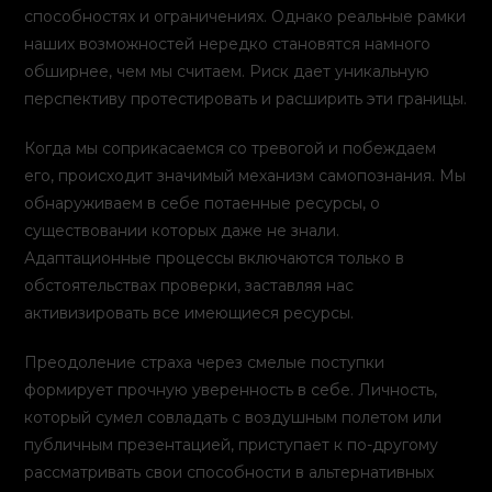
способностях и ограничениях. Однако реальные рамки
наших возможностей нередко становятся намного
обширнее, чем мы считаем. Риск дает уникальную
перспективу протестировать и расширить эти границы.
Когда мы соприкасаемся со тревогой и побеждаем
его, происходит значимый механизм самопознания. Мы
обнаруживаем в себе потаенные ресурсы, о
существовании которых даже не знали.
Адаптационные процессы включаются только в
обстоятельствах проверки, заставляя нас
активизировать все имеющиеся ресурсы.
Преодоление страха через смелые поступки
формирует прочную уверенность в себе. Личность,
который сумел совладать с воздушным полетом или
публичным презентацией, приступает к по-другому
рассматривать свои способности в альтернативных