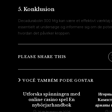
5. Konklusion
Decadurabolin 300 Mg kan være et effektivt værktøj i 
essentielt at undersøge og informere sig om de potentie
hvordan det påvirker kroppen.
COMPARTILHAR
PLEASE SHARE THIS
ESTE
CONTEÚDO
VOCÊ TAMBÉM PODE GOSTAR
Utforska spänningen med
Игорны
online casino spel En
Казахст
nybörjarhandbok
аржаны в
26 de fevereiro de 2026
1