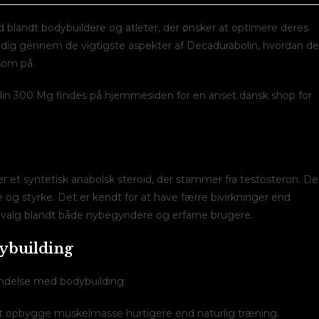
 blandt bodybuildere og atleter, der ønsker at optimere deres
 dig gennem de vigtigste aspekter af Decadurabolin, hvordan de
som på.
lin 300 Mg findes på hjemmesiden for en anset dansk shop for
 et syntetisk anabolsk steroid, der stammer fra testosteron. De
og styrke. Det er kendt for at have færre bivirkninger end
rt valg blandt både nybegyndere og erfarne brugere.
dybuilding
bindelse med bodybuilding:
t opbygge muskelmasse hurtigere end naturlig træning.