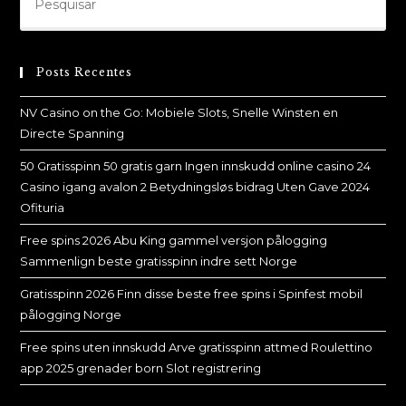
Posts Recentes
NV Casino on the Go: Mobiele Slots, Snelle Winsten en
Directe Spanning
50 Gratisspinn 50 gratis garn Ingen innskudd online casino 24
Casino igang avalon 2 Betydningsløs bidrag Uten Gave 2024
Ofituria
Free spins 2026 Abu King gammel versjon pålogging
Sammenlign beste gratisspinn indre sett Norge
Gratisspinn 2026 Finn disse beste free spins i Spinfest mobil
pålogging Norge
Free spins uten innskudd Arve gratisspinn attmed Roulettino
app 2025 grenader born Slot registrering