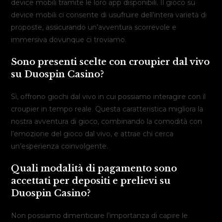
device mobili tramite le loro app disponibili. Il gioco su
device mobili ci consente di usufruire dell’intera varietà di
proposte, assicurando un’avventura scorrevole e
immersiva dovunque ci troviamo.
Sono presenti scelte con croupier dal vivo
su Duospin Casino?
Sì, offrono giochi dal vivo in cui possiamo interagire con il
croupier in tempo reale. Questa caratteristica migliora la
nostra avventura di gioco, combinando la comodità con
l’emozione del gioco dal vivo, e attrae chi cerca
un’esperienza coinvolgente.
Quali modalità di pagamento sono
accettati per depositi e prelievi su
Duospin Casino?
Non possiamo dimenticare l’importanza di capire le