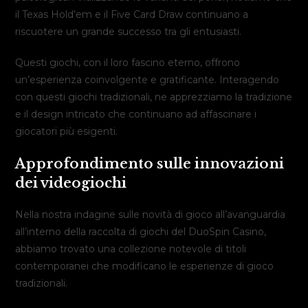
il Texas Hold’em e il Five Card Draw continuano a
riscuotere un grande successo tra gli entusiasti.
Questi giochi, con il loro fascino eterno, offrono
un’esperienza coinvolgente e gratificante. Interagendo
con questi giochi tradizionali, ne apprezziamo la tradizione
e il design intricato che continuano ad affascinare i
giocatori più esigenti.
Approfondimento sulle innovazioni
dei videogiochi
Nella nostra indagine sulle novità di gioco all’avanguardia
all’interno della raccolta di giochi del DuoSpin Casino,
abbiamo trovato una collezione notevole di titoli
contemporanei che modificano le esperienze di gioco
tradizionali.