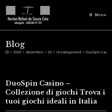
Ir
para
Menu
o
conteúdo
Blog
>
2025
>
dezembro
>
25
>
Uncategorized
>
DuoSpin Casino – 
DuoSpin Casino –
Collezione di giochi Trova i
tuoi giochi ideali in Italia