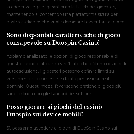
la aderenza legale, garantiamo la tutela dei giocatori,
mantenendo al contempo una piattaforma sicura per il
nostro audience che vuole dominare l’avventura di gioco.
Sono disponibili caratteristiche di gioco
consapevole su Duospin Casino?
Abbiamo analizzato le opzioni di gioco responsabile di
questo casinò e abbiamo verificato che offrono opzioni di
autoesclusione. I giocatori possono definire limiti su
versamenti, scommesse e durata per assicurare il
dominio. Questi mezzi favoriscono pratiche di gioco più
sane, in linea con gli standard del settore.
Posso giocare ai giochi del casinò
Duospin sui device mobili?
Sì, possiamo accedere ai giochi di DuoSpin Casino sui