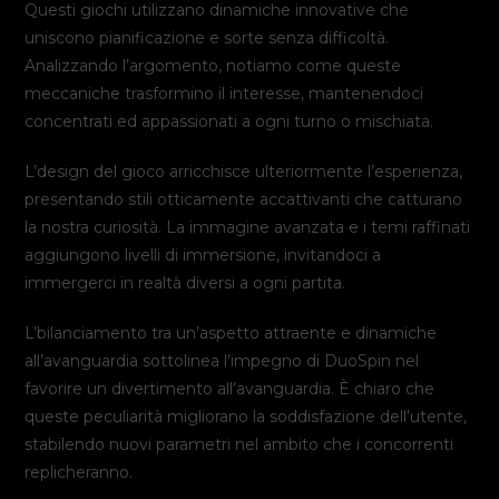
Questi giochi utilizzano dinamiche innovative che
uniscono pianificazione e sorte senza difficoltà.
Analizzando l’argomento, notiamo come queste
meccaniche trasformino il interesse, mantenendoci
concentrati ed appassionati a ogni turno o mischiata.
L’design del gioco arricchisce ulteriormente l’esperienza,
presentando stili otticamente accattivanti che catturano
la nostra curiosità. La immagine avanzata e i temi raffinati
aggiungono livelli di immersione, invitandoci a
immergerci in realtà diversi a ogni partita.
L’bilanciamento tra un’aspetto attraente e dinamiche
all’avanguardia sottolinea l’impegno di DuoSpin nel
favorire un divertimento all’avanguardia. È chiaro che
queste peculiarità migliorano la soddisfazione dell’utente,
stabilendo nuovi parametri nel ambito che i concorrenti
replicheranno.