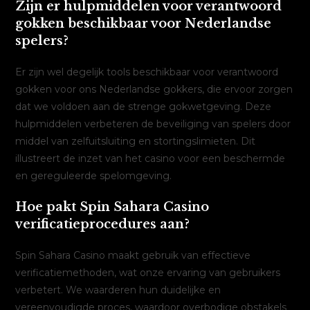
Zijn er hulpmiddelen voor verantwoord
gokken beschikbaar voor Nederlandse
spelers?
Er zijn wel degelijk tools beschikbaar voor verantwoord
gokken voor ons Nederlandse gokkers, die ervoor zorgen
dat we voldoen aan de strenge gokwetgeving. Deze
hulpmiddelen verbeteren de beveiliging van spelers door
middel van zelfuitsluiting en stortingslimieten. Dit
illustreert de inzet van het casino voor een beschermde
en gereguleerde spelomgeving.
Hoe pakt Spin Sahara Casino
verificatieprocedures aan?
Spin Sahara Casino maakt gebruik van effectieve
verificatiemethoden, wat onze ervaring van gebruikers
verbetert. We waarderen hun duidelijke en
vereenvoudigde proces, waardoor overbodige obstakels