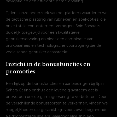
navigatie en een efficiënte game-ervaring.
Tijdens onze onderzoek van het platform waarderen we
de tactische plaatsing van rubrieken en zoekopties, die
onze totale contentement verhogen. Spin Sahara is
duidelijk toegewijd voor een kwalitatieve
gebruikerservaring en biedt een combinatie van
bruikbaarheid en technologische vooruitgang die de
veeleisende gebruiker aanspreekt.
Inzicht in de bonusfuncties en
promoties
Een kijk op de bonusfuncties en aanbiedingen bij Spin
Sahara Casino onthult een levendig systeem dat is
ontworpen om de gamingervaring te verbeteren. Door
de verschillende bonussoorten te verkennen, vinden we
mogelijkheden die geschikt zijn voor zowel beginnende
als doorwinterde spelers, waardoor elke spin een