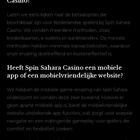
Casino?
Laten we eens kijken naar de betaalopties die
beschikbaar zijn voor Nederlandse spelers bij Spin Sahara
Casino. We vonden meerdere methoden, zoals
kredietkaarten, e-wallets en banktransfers. De meeste
methoden hebben minimale transactiekosten, waardoor
onze ervaring doeltreffend en kosteneffectief is.
Heeft Spin Sahara Casino een mobiele
app of een mobielvriendelijke website?
We hebben de mobiele game-ervaring van Spin Sahara
onderzocht en vonden deze zeer boeiend. Hoewel er
geen aparte mobiele app is, biedt de mobielvriendelijke
website uitstekende app-functies, wat zorgt voor soepele
navigatie en een indringende gameplay voor spelers die
comfort en flexibiliteit zoeken.