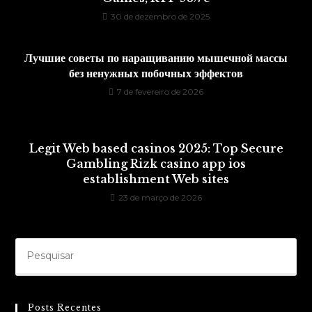
30 de dezembro de 2025
Лучшие советы по наращиванию мышечной массы
без ненужных побочных эффектов
7 de fevereiro de 2026
Legit Web based casinos 2025: Top Secure
Gambling Rizk casino app ios
establishment Web sites
23 de março de 2026
Posts Recentes