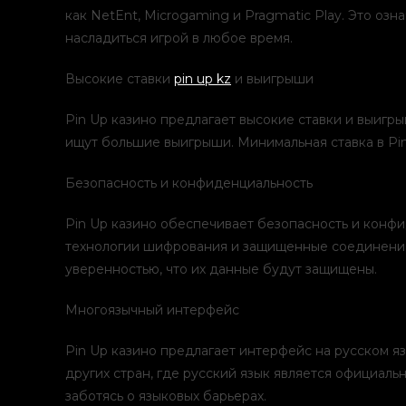
как NetEnt, Microgaming и Pragmatic Play. Это озна
насладиться игрой в любое время.
Высокие ставки
pin up kz
и выигрыши
Pin Up казино предлагает высокие ставки и выигры
ищут большие выигрыши. Минимальная ставка в Pin 
Безопасность и конфиденциальность
Pin Up казино обеспечивает безопасность и конфи
технологии шифрования и защищенные соединения. Э
уверенностью, что их данные будут защищены.
Многоязычный интерфейс
Pin Up казино предлагает интерфейс на русском яз
других стран, где русский язык является официальны
заботясь о языковых барьерах.