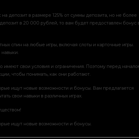
 на депозит в размере 125% от суммы депозита, но не более
 депозит в 20 000 рублей, то вам будет предоставлен бонус 
тных спин на любые игры, включая слоты и карточные игры.
 навыки.
но имеют свои условия и ограничения. Поэтому перед начало
ции, чтобы понимать, как они работают.
оторые ищут новые возможности и бонусы. Вам предлагается
тать свои навыки в различных играх.
уществом!
торые ищут новые возможности и бонусы.