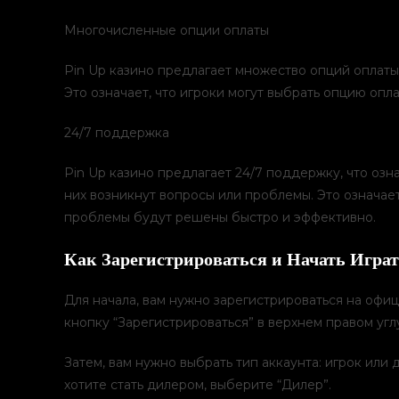
Многочисленные опции оплаты
Pin Up казино предлагает множество опций оплаты,
Это означает, что игроки могут выбрать опцию оплат
24/7 поддержка
Pin Up казино предлагает 24/7 поддержку, что озна
них возникнут вопросы или проблемы. Это означает,
проблемы будут решены быстро и эффективно.
Как Зарегистрироваться и Начать Игра
Для начала, вам нужно зарегистрироваться на офиц
кнопку “Зарегистрироваться” в верхнем правом угл
Затем, вам нужно выбрать тип аккаунта: игрок или д
хотите стать дилером, выберите “Дилер”.