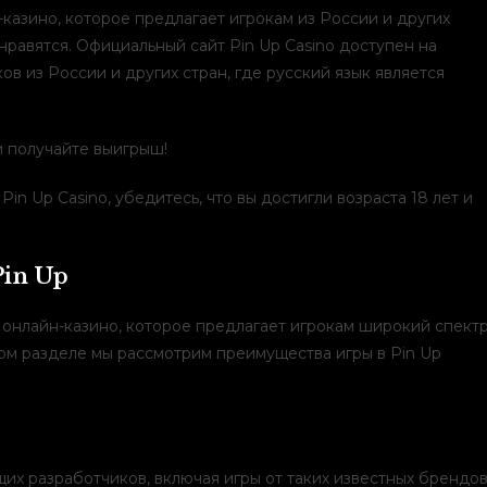
-казино, которое предлагает игрокам из России и других
 нравятся. Официальный сайт Pin Up Casino доступен на
ов из России и других стран, где русский язык является
 и получайте выигрыш!
n Up Casino, убедитесь, что вы достигли возраста 18 лет и
Pin Up
 онлайн-казино, которое предлагает игрокам широкий спект
ом разделе мы рассмотрим преимущества игры в Pin Up
щих разработчиков, включая игры от таких известных брендов