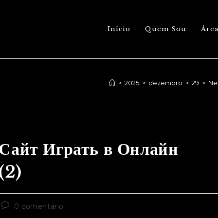
Início
Quem Sou
Área
>
2025
>
dezembro
>
29
>
Ne
Сайт Играть в Онлайн
(2)
Comentários
0 comentário
do