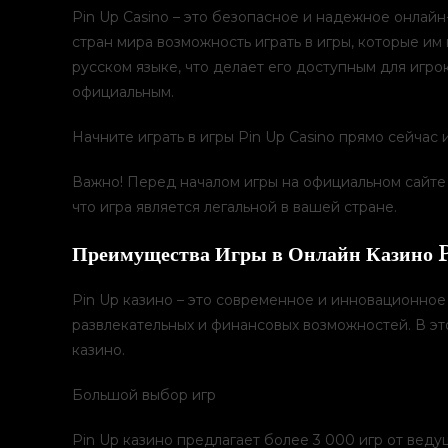
Pin Up Casino – это безопасное и надежное онлайн
стран мира возможность играть в игры, которые им
русском языке, что делает его доступным для игрок
официальным.
Начните играть в игры Pin Up Casino прямо сейчас
Важно! Перед началом игры на официальном сайте Pi
что игра является легальной в вашей стране.
Преимущества Игры в Онлайн Казино 
Pin Up казино – это современное и инновационное
развлекательных и финансовых возможностей. В эт
казино.
Большой выбор игр
Pin Up казино предлагает более 3 000 игр от веду