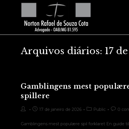
Ir
para
o
conteúdo
Arquivos diários: 17 d
Gamblingens mest populære s
spillere
Autor
Post
Categoria
Comentá
17 de janeiro de 2026
Public
0 com
do
publicado:
do
do
post:
post:
post:
Gamblingens mest populære spil forklaret En guide til