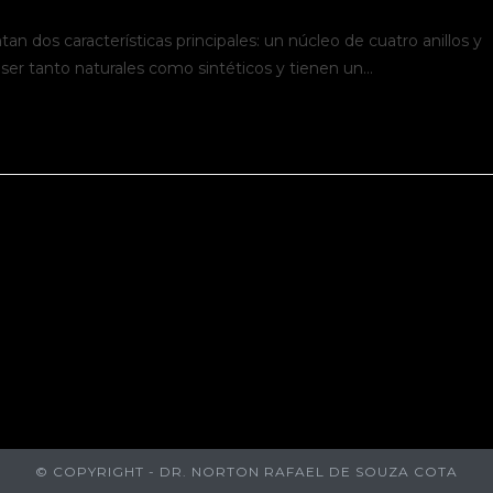
 dos características principales: un núcleo de cuatro anillos y
er tanto naturales como sintéticos y tienen un…
© COPYRIGHT - DR. NORTON RAFAEL DE SOUZA COTA