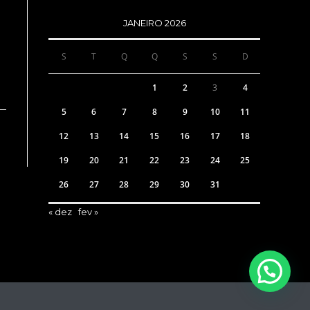
JANEIRO 2026
S
T
Q
Q
S
S
D
1
2
3
4
5
6
7
8
9
10
11
12
13
14
15
16
17
18
19
20
21
22
23
24
25
26
27
28
29
30
31
« dez
fev »