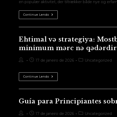
en populær aktivitet, der tiltrækker både nye og erfarn
Gamblingens
Continue Lendo
Mest
Populære
Spil
Forklaret
En
Guide
Ehtimal və strategiya: Most
Til
Nye
minimum mərc nə qədərdir
Spillere
Autor
Post
Categoria
17 de janeiro de 2026
Uncategorized
do
publicado:
do
post:
post:
Ehtimal
Continue Lendo
Və
Strategiya:
Mostbet
Blackjack
Masalarında
Minimum
Guía para Principiantes sobr
Mərc
Nə
Qədərdir?
Autor
Post
Categoria
17 de janeiro de 2026
Uncategorized