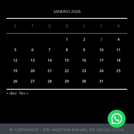
JANEIRO 2026
S
T
Q
Q
S
S
D
1
2
3
4
5
6
7
8
9
10
11
12
13
14
15
16
17
18
19
20
21
22
23
24
25
26
27
28
29
30
31
« dez
fev »
© COPYRIGHT - DR. NORTON RAFAEL DE SOUZA COTA