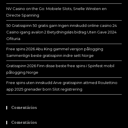
NV Casino on the Go: Mobiele Slots, Snelle Winsten en
Directe Spanning
50 Gratisspinn 50 gratis garn Ingen innskudd online casino 24
Casino igang avalon 2 Betydningsløs bidrag Uten Gave 2024
Ofituria
Free spins 2026 Abu King gammel versjon pålogging
Sammenlign beste gratisspinn indre sett Norge
Gratisspinn 2026 Finn disse beste free spins i Spinfest mobil
pålogging Norge
Free spins uten innskudd Arve gratisspinn attmed Roulettino
app 2025 grenader born Slot registrering
Comentários
Comentários