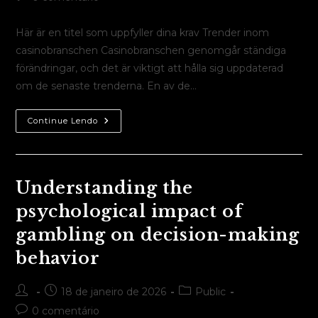
post:
post:
do
post:
Här är en titel som uppfyller dina krav Trender inom
casinobranschen Casinobranschen genomgår ständiga
förändringar, och det är viktigt att hålla sig uppdaterad
om de senaste trenderna. En av de…
Här
Continue Lendo
Är
En
Titel
Som
Uppfyller
Dina
Understanding the
Krav
psychological impact of
gambling on decision-making
behavior
Autor
Post
Categoria
18 de janeiro de 2026
Public
do
publicado:
do
Comentários
0 comentário