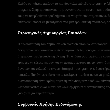
Καθώς οι παίκτες παίζουν τα πιο δύσκολα επίπεδα στο game C
αναγκαία. Χρησιμοποιώντας τα power-ups με σύνεση και μαθαί
τους να υπερβούν τα προβλήματα και να φτάσουν στη επιτυχία. Μ
επιπέδων μπορεί να μετατραπεί από μια τρομακτική αποστολή σε
Στρατηγικές Δημιουργίας Επιπέδων
Η τελειοποίηση του δημιουργικού σχεδίου σταδίων στο παιχνί
δοκιμασιών που συναντούν στην πορεία. Οι δημιουργοί θα πρέπε
διεγείρουν τη σχεδιαστική σκέψη. Τα στάδια φορτωμένα με κρυφ
χρήστες να εξερευνήσουν και να πειραματιστούν με τις δυνατότη
δυνατών και χαλαρών στιγμών διατηρεί τους gamers δραστήριου
παικτών. Παράγοντες όπως τα checkpoints είναι ικανά να μειώσο
η ανασκόπηση είναι κρίσιμα για τη ενίσχυση των σταδίων. Δίνον
κατασκευαστές είναι ικανοί να καλλιεργήσουν συναρπαστικές προ
γυρίζουν για περισσότερο.
Συμβουλές Χρήσης Ενδυνάμωσης