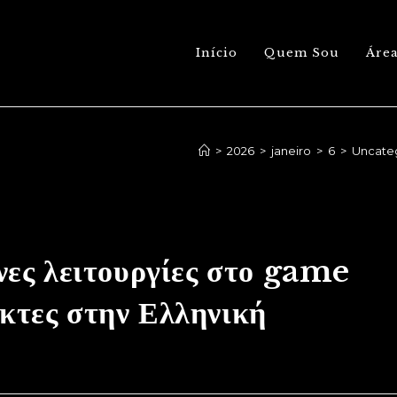
Início
Quem Sou
Área
>
2026
>
janeiro
>
6
>
Uncate
νες λειτουργίες στο game
τες στην Ελληνική