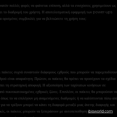
τόν πολλές φορές να φαίνεται επίπονη, αλλά τα ενισχύσεις χρησιμεύουν ως
ιώσει το διαδρομή του χρήστη. Η αποτελεσματική εφαρμογή των power-ups
ια ορισμένες συμβουλές για να βελτιώσετε τη χρήση τους:
 παίκτες συχνά συναντούν διάφορους εχθρούς που μπορούν να παρεμποδίσου
ρού είναι απαραίτητη. Πρώτον, οι παίκτες θα πρέπει να προσέχουν τα σχέδια
ρέπει τη στρατηγική αποφυγή. Η αξιοποίηση των ταχύτατων κινήσεων σε
πό πυκνοκατοικημένες εχθρικές ζώνες. Επιπλέον, οι παίκτες θα μπορούσαν ν
 όπως το να επιλέγουν μη αναμενόμενες διαδρομές ή να καλύπτονται πίσω απ
 για να τρέξουν μπορεί να κάνει τη διαφορά μεταξύ μιας άνετης διαφυγής και
κές, οι παίκτες μπορούν να ξεπεράσουν με αυτοπεποίθηση
ibisworld.com