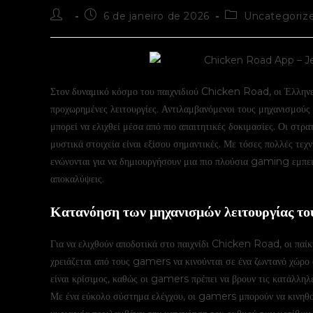
Autor
Post
Categoria
6 de janeiro de 2026
Uncategoriz
do
publicado:
do
post:
post:
Στον δυναμικό κόσμο του παιχνιδιού Chicken Road, οι Έλλην
προχωρημένες λειτουργίες. Αντιλαμβανόμενοι τους μηχανισμούς
μπορεί να ελιχθεί μέσα από πιο απαιτητικές δοκιμασίες. Οι στρα
μυστικά στοιχεία είναι εξίσου σημαντικές. Με τόσες πολλές τεχν
ενώνονται για να δημιουργήσουν μια πιο πλούσια gaming εμπει
αποκαλύψεις.
Κατανόηση των μηχανισμών λειτουργίας του
Για να ελιχθούν αποδοτικά στο παιχνίδι Chicken Road, οι παίκτ
χρειάζεται από τους gamers να κινούνται σε ένα ζωντανό χώρο 
είναι κρίσιμος, καθώς οι gamers πρέπει να βρουν τις κατάλληλε
Με ένα εύκολο σύστημα ελέγχου, οι gamers μπορούν να κινηθούν