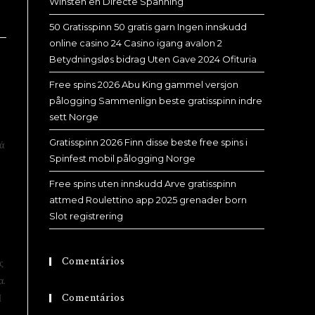
Winsten en Directe Spanning
50 Gratisspinn 50 gratis garn Ingen innskudd
online casino 24 Casino igang avalon 2
Betydningsløs bidrag Uten Gave 2024 Ofituria
Free spins 2026 Abu King gammel versjon
pålogging Sammenlign beste gratisspinn indre
sett Norge
Gratisspinn 2026 Finn disse beste free spins i
ά
Spinfest mobil pålogging Norge
Free spins uten innskudd Arve gratisspinn
attmed Roulettino app 2025 grenader born
Slot registrering
Comentários
ς
α.
Η
Comentários