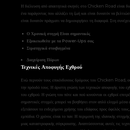
Η διέλευση από απαιτητικά σκηνές στο Chicken Road είναι δυνα
ένα παράγοντας που αλλάζει τη ζωή και είναι δυνατόν να βελτ
είναι δυνατόν πράγματι να δημιουργήσει τη διαφορά. Στη συνέχε
Ο Χρονική στιγμή Είναι σημαντικός
Εξοικειωθείτε με τα Power-Ups σας
Στρατηγικά στοιβαγμένα
Διαχείριση Πόρων
Τεχνικές Αποφυγής Εχθρού
Ενώ περνούν τους επικίνδυνους δρόμους του Chicken Road, οι
την πρόοδό τους. Η άριστη γνώση των τεχνικών αποφυγής του εχθ
του εχθρού. Η γνώση του πότε και πού κινούνται οι εχθροί επιτ
σημαντικές στιγμές μπορεί να βοηθήσει στον απλό ελιγμό μέσα α
εξετάσουν το ενδεχόμενο χρήσης του εδάφους προς όφελός τους,
εμπόδια. Ο χρόνος είναι το παν. Η περιμονή της ιδανικής στιγμής
μιας καταστροφικής σύγκρουσης. Αναπτύσσοντας αυτές τις τεχνι