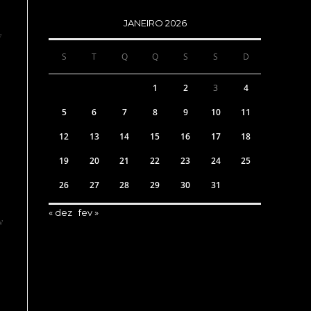
JANEIRO 2026
ν
S
T
Q
Q
S
S
D
1
2
3
4
5
6
7
8
9
10
11
12
13
14
15
16
17
18
19
20
21
22
23
24
25
26
27
28
29
30
31
« dez
fev »
ν