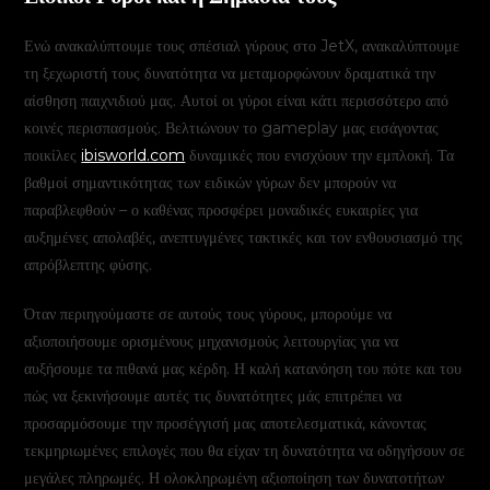
Ενώ ανακαλύπτουμε τους σπέσιαλ γύρους στο JetX, ανακαλύπτουμε
τη ξεχωριστή τους δυνατότητα να μεταμορφώνουν δραματικά την
αίσθηση παιχνιδιού μας. Αυτοί οι γύροι είναι κάτι περισσότερο από
κοινές περισπασμούς. Βελτιώνουν το gameplay μας εισάγοντας
ποικίλες
ibisworld.com
δυναμικές που ενισχύουν την εμπλοκή. Τα
βαθμοί σημαντικότητας των ειδικών γύρων δεν μπορούν να
παραβλεφθούν – ο καθένας προσφέρει μοναδικές ευκαιρίες για
αυξημένες απολαβές, ανεπτυγμένες τακτικές και τον ενθουσιασμό της
απρόβλεπτης φύσης.
Όταν περιηγούμαστε σε αυτούς τους γύρους, μπορούμε να
αξιοποιήσουμε ορισμένους μηχανισμούς λειτουργίας για να
αυξήσουμε τα πιθανά μας κέρδη. Η καλή κατανόηση του πότε και του
πώς να ξεκινήσουμε αυτές τις δυνατότητες μάς επιτρέπει να
προσαρμόσουμε την προσέγγισή μας αποτελεσματικά, κάνοντας
τεκμηριωμένες επιλογές που θα είχαν τη δυνατότητα να οδηγήσουν σε
μεγάλες πληρωμές. Η ολοκληρωμένη αξιοποίηση των δυνατοτήτων