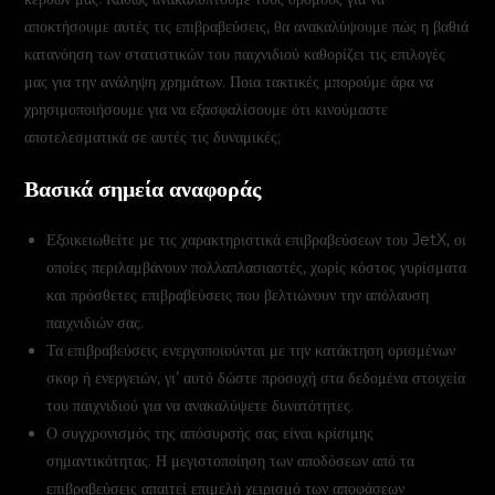
αποκτήσουμε αυτές τις επιβραβεύσεις, θα ανακαλύψουμε πώς η βαθιά
κατανόηση των στατιστικών του παιχνιδιού καθορίζει τις επιλογές
μας για την ανάληψη χρημάτων. Ποια τακτικές μπορούμε άρα να
χρησιμοποιήσουμε για να εξασφαλίσουμε ότι κινούμαστε
αποτελεσματικά σε αυτές τις δυναμικές;
Βασικά σημεία αναφοράς
Εξοικειωθείτε με τις χαρακτηριστικά επιβραβεύσεων του JetX, οι
οποίες περιλαμβάνουν πολλαπλασιαστές, χωρίς κόστος γυρίσματα
και πρόσθετες επιβραβεύσεις που βελτιώνουν την απόλαυση
παιχνιδιών σας.
Τα επιβραβεύσεις ενεργοποιούνται με την κατάκτηση ορισμένων
σκορ ή ενεργειών, γι’ αυτό δώστε προσοχή στα δεδομένα στοιχεία
του παιχνιδιού για να ανακαλύψετε δυνατότητες.
Ο συγχρονισμός της απόσυρσής σας είναι κρίσιμης
σημαντικότητας. Η μεγιστοποίηση των αποδόσεων από τα
επιβραβεύσεις απαιτεί επιμελή χειρισμό των αποφάσεων