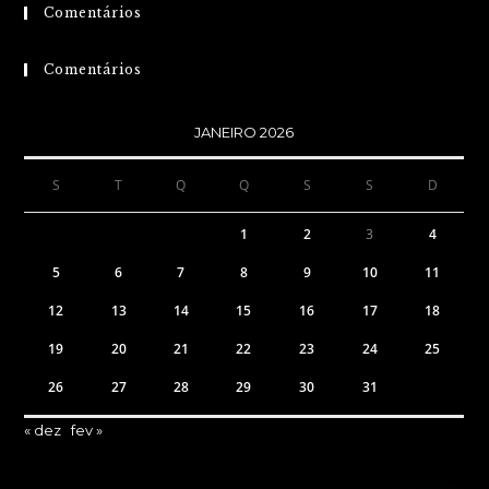
Comentários
Comentários
JANEIRO 2026
S
T
Q
Q
S
S
D
1
2
3
4
5
6
7
8
9
10
11
12
13
14
15
16
17
18
19
20
21
22
23
24
25
26
27
28
29
30
31
« dez
fev »