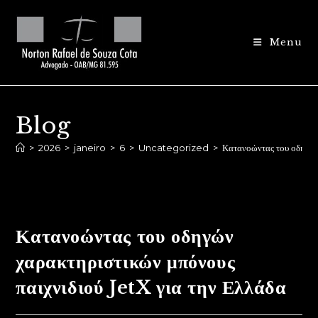
Ir
para
Menu
o
conteúdo
Blog
>
2026
>
janeiro
>
6
>
Uncategorized
>
Κατανοώντας του οδηγών
Κατανοώντας του οδηγών
χαρακτηριστικών μπόνους
παιχνιδιού JetX για την Ελλάδα