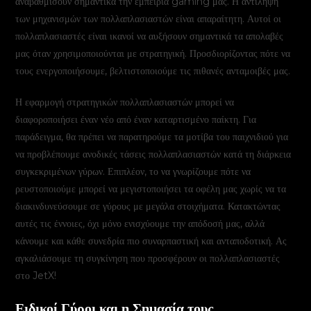
αναβαθμίσουν σημαντικά την εμπειρία gaming μας. Η αντίληψη
των μηχανισμών των πολλαπλασιαστών είναι απαραίτητη. Αυτοί οι
πολλαπλασιαστές είναι ικανοί να αυξήσουν σημαντικά τα απολαβές
μας όταν χρησιμοποιούνται με στρατηγική. Προσδιορίζοντας πότε να
τους ενεργοποιήσουμε, βελτιστοποιούμε τις πιθανές ανταμοιβές μας.
Η εφαρμογή στρατηγικών πολλαπλασιαστών μπορεί να
διαφοροποιήσει έναν νέο από έναν καταρτισμένο παίκτη. Για
παράδειγμα, θα πρέπει να παρατηρούμε τα μοτίβα του παιχνιδιού για
να προβλέπουμε ανοδικές τάσεις πολλαπλασιαστών κατά τη διάρκεια
συγκεκριμένων γύρων. Επιπλέον, το να γνωρίζουμε πότε να
ρευστοποιούμε μπορεί να μεγιστοποιήσει τα οφέλη μας χωρίς να τα
διακινδυνεύσουμε σε γύρους με μεγάλα στοιχήματα. Κατακτώντας
αυτές τις έννοιες, όχι μόνο ενισχύουμε την απόδοσή μας, αλλά
κάνουμε και κάθε συνεδρία πιο συναρπαστική και ανταποδοτική. Ας
αγκαλιάσουμε τη συγκίνηση που προσφέρουν οι πολλαπλασιαστές
στο JetX!
Ειδικοί Γύροι και η Σημασία τους