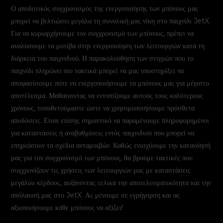
Ο αποδοτικός συγχρονισμός της ενεργοποίησης των μπόνους μας
μπορεί να βελτιώσει μεγάλα τη συνολική μας νίκη στο παιχνίδι JetX.
Για να κυριαρχήσουμε τον συγχρονισμό των μπόνους, πρέπει να
αναλύσουμε τα μοτίβα στην ενεργοποίηση των λειτουργιών κατά τη
διάρκεια του παιχνιδιού. Η παρακολούθηση των στιγμών που το
παιχνίδι πληρώνει πιο τακτικά μπορεί να μας υποστηρίξει να
αποφασίσουμε πότε να ενεργοποιήσουμε τα μπόνους μας για μέγιστο
αποτέλεσμα. Μαθαίνοντας να εντοπίζουμε αυτούς τους καλύτερους
χρόνους, τοποθετούμαστε ώστε να χρησιμοποιήσουμε πρόσθετα
αποδόσεις. Είναι επίσης σημαντικό να παραμένουμε πληροφορημένοι
για καταστάσεις ή αναβαθμίσεις εντός παιχνιδιού που μπορεί να
επηρεάσουν τα σχέδια ανταμοιβών. Καθώς ενισχύουμε την κατανόησή
μας για τον συγχρονισμό των μπόνους, θα βρούμε τακτικές που
συγχρονίζουν τις χρήσεις των λειτουργιών μας με καταστάσεις
μεγάλου κέρδους, αυξάνοντας τελικά την αποτελεσματικότητα και την
απόλαυσή μας στο JetX. Ας μένουμε σε εγρήγορση και ας
αξιοποιήσουμε κάθε μπόνους να αξίζει!