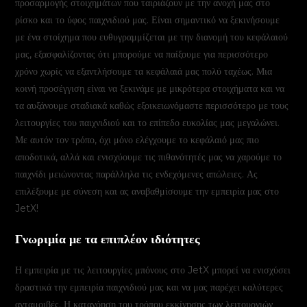
προσαρμογής στοιχημάτων που ταιριάζουν με την ανοχή μας στο
ρίσκο και το ύφος παιχνιδιού μας. Είναι σημαντικό να ξεκινήσουμε
με ένα στοίχημα που ευθυγραμμίζεται με την διανομή του κεφάλαιού
μας, εξασφαλίζοντας ότι μπορούμε να παίξουμε για περισσότερο
χρόνο χωρίς να εξαντλήσουμε τα κεφάλαιά μας πολύ ταχέως. Μια
κοινή προσέγγιση είναι να ξεκινάμε με μικρότερα στοιχήματα και να
τα αυξάνουμε σταδιακά καθώς εξοικειωνόμαστε περισσότερο με τους
λειτουργίες του παιχνιδιού και το επίπεδο ευκολίας μας μεγαλώνει.
Με αυτόν τον τρόπο, όχι μόνο ελέγχουμε το κεφάλαιό μας πιο
αποδοτικά, αλλά και ενισχύουμε τις πιθανότητές μας να χαρούμε το
παιχνίδι μειώνοντας παράλληλα τις ενδεχόμενες απώλειες. Ας
επιλέξουμε με σύνεση και ας αναβαθμίσουμε την εμπειρία μας στο
JetX!
Γνωριμία με τα επιπλέον ιδιότητες
Η εμπειρία με τις λειτουργίες μπόνους στο JetX μπορεί να ενισχύσει
δραστικά την εμπειρία παιχνιδιού μας και να μας παρέχει καλύτερες
ανταμοιβές. Η κατανόηση του τρόπου εκκίνησης των λειτουργιών