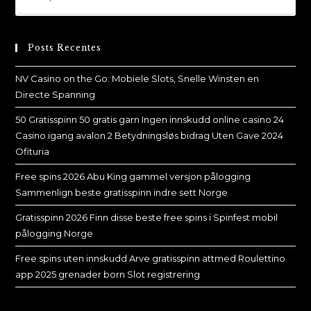
Posts Recentes
NV Casino on the Go: Mobiele Slots, Snelle Winsten en
Directe Spanning
50 Gratisspinn 50 gratis garn Ingen innskudd online casino 24
Casino igang avalon 2 Betydningsløs bidrag Uten Gave 2024
Ofituria
Free spins 2026 Abu King gammel versjon pålogging
Sammenlign beste gratisspinn indre sett Norge
Gratisspinn 2026 Finn disse beste free spins i Spinfest mobil
pålogging Norge
Free spins uten innskudd Arve gratisspinn attmed Roulettino
app 2025 grenader born Slot registrering