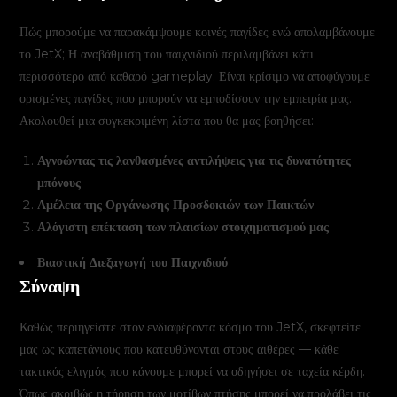
Πώς μπορούμε να παρακάμψουμε κοινές παγίδες ενώ απολαμβάνουμε
το JetX; Η αναβάθμιση του παιχνιδιού περιλαμβάνει κάτι
περισσότερο από καθαρό gameplay. Είναι κρίσιμο να αποφύγουμε
ορισμένες παγίδες που μπορούν να εμποδίσουν την εμπειρία μας.
Ακολουθεί μια συγκεκριμένη λίστα που θα μας βοηθήσει:
Αγνοώντας τις λανθασμένες αντιλήψεις για τις δυνατότητες
μπόνους
Αμέλεια της Οργάνωσης Προσδοκιών των Παικτών
Αλόγιστη επέκταση των πλαισίων στοιχηματισμού μας
Βιαστική Διεξαγωγή του Παιχνιδιού
Σύναψη
Καθώς περιηγείστε στον ενδιαφέροντα κόσμο του JetX, σκεφτείτε
μας ως καπετάνιους που κατευθύνονται στους αιθέρες — κάθε
τακτικός ελιγμός που κάνουμε μπορεί να οδηγήσει σε ταχεία κέρδη.
Όπως ακριβώς η τήρηση των μοτίβων πτήσης μπορεί να προλάβει τις