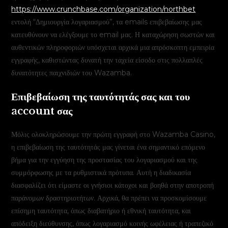
https://www.crunchbase.com/organization/northbet
εντολή “Δημιουργία λογαριασμού”, τα emails επιβεβαίωσης μας
κατευθύνουν να ελέγξουμε το email μας. Η καταχώρηση σωστών και
αυθεντικών πληροφοριών υπόσχεται αρχικά μια απρόσκοπτη εμπειρία
εγγραφής, καθιστώντας δυνατή την ταχεία είσοδο στις πολλαπλές
δυνατότητες παιχνιδιών του Wazamba.
Επιβεβαίωση της ταυτότητάς σας και του
account σας
Μόλις ολοκληρώσουμε την πρώτη εγγραφή στο Wazamba Casino,
η επιβεβαίωση της ταυτότητάς μας γίνεται ένα σημαντικό επόμενο
βήμα για την εγγύηση της προστασίας του λογαριασμού και της
συμμόρφωσης με τα ρυθμιστικά πρότυπα. Αυτή η διαδικασία
διασφαλίζει ότι είμαστε οι γνήσιοι κάτοχοι και βοηθά στην αποτροπή
παράνομων δραστηριοτήτων. Αρχικά, θα πρέπει να προσκομίσουμε
επίσημη ταυτότητα, όπως διαβατήριο ή εθνική ταυτότητα, και
απόδειξη διεύθυνσης, όπως λογαριασμό κοινής ωφέλειας ή τραπεζικό