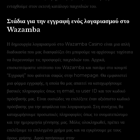
ενταχθούμε στον εκτενή κατάλογο παιχνιδιών του.
Στάδια για την εγγραφή ενός λογαριασμού στο
Wazamba
Η δημιουργία λογαριασμού στο Wazamba Casino είναι μια απλή
διαδικασία που μας διασφαλίζει ότι μπορούμε να αρχίσουμε ταχύτατα
να διερευνούμε τις προσφορές παιχνιδιών του. Αρχικά,
επισκεπτόμαστε ιστότοπο του Wazamba και πατάμε στο κουμπί
“Εγγραφή” που φαίνεται σαφώς στην homepage. Θα εμφανιστεί
μια φόρμα εγγραφής, η οποία θα μας απαιτεί να καταχωρήσουμε
βασικές πληροφορίες όπως τη email, το user ID και τον κωδικό
πρόσβασής μας. Είναι ουσιώδες να επιλέξετε έναν αξιόπιστο κωδικό
πρόσβασης για την ασφάλεια του λογαριασμού. Στη συνέχεια, θα
καταχωρήσουμε προσωπικές πληροφορίες όπως το ονοματεπώνυμο
και την ημερομηνία γέννησης μας. Μόλις ολοκληρωθεί, πρέπει να
επιλέξουμε το επιλεγμένο χρήμα μας και να εγκρίνουμε με τους
όρους χρήσης. Αφού πατήσουμε στην