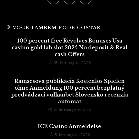
nova
nova
nova
nova
nova
nova
nova
em
em
em
janela
janela
janela
janela
janela
janela
janela
uma
uma
uma
nova
nova
nova
janela
janela
janela
VOCÊ TAMBÉM PODE GOSTAR
100 percent free Revolves Bonuses Usa
casino gold lab slot 2025 No deposit & Real
cash Offers
18 de março de 2026
Ramsesova publikácia Kostenlos Spielen
ohne Anmeldung 100 percent bezplatný
predvádzací vulkanbet Slovensko recenzia
automat
27 de março de 2026
ICE Casino Anmeldelse
5 de março de 2026