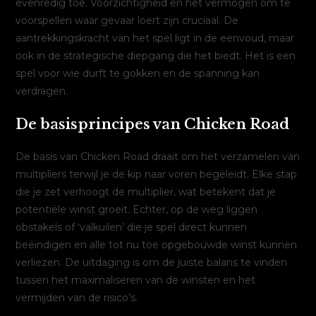
evenredig toe. Voorzichtigheid en het vermogen om te
voorspellen waar gevaar loert zijn cruciaal. De
aantrekkingskracht van het spel ligt in de eenvoud, maar
ook in de strategische diepgang die het biedt. Het is een
spel voor wie durft te gokken en de spanning kan
verdragen.
De basisprincipes van Chicken Road
De basis van Chicken Road draait om het verzamelen van
multipliers terwijl je de kip naar voren begeleidt. Elke stap
die je zet verhoogt de multiplier, wat betekent dat je
potentiële winst groeit. Echter, op de weg liggen
obstakels of ‘valkuilen’ die je spel direct kunnen
beëindigen en alle tot nu toe opgebouwde winst kunnen
verliezen. De uitdaging is om de juiste balans te vinden
tussen het maximaliseren van de winsten en het
vermijden van de risico’s.