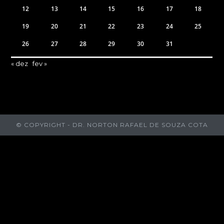
12
13
14
15
16
17
18
19
20
21
22
23
24
25
26
27
28
29
30
31
« dez
fev »
© COPYRIGHT - DR. NORTON RAFAEL DE SOUZA COTA