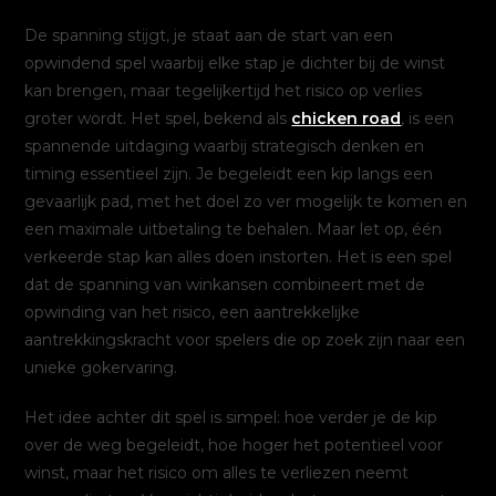
De spanning stijgt, je staat aan de start van een
opwindend spel waarbij elke stap je dichter bij de winst
kan brengen, maar tegelijkertijd het risico op verlies
groter wordt. Het spel, bekend als
chicken road
, is een
spannende uitdaging waarbij strategisch denken en
timing essentieel zijn. Je begeleidt een kip langs een
gevaarlijk pad, met het doel zo ver mogelijk te komen en
een maximale uitbetaling te behalen. Maar let op, één
verkeerde stap kan alles doen instorten. Het is een spel
dat de spanning van winkansen combineert met de
opwinding van het risico, een aantrekkelijke
aantrekkingskracht voor spelers die op zoek zijn naar een
unieke gokervaring.
Het idee achter dit spel is simpel: hoe verder je de kip
over de weg begeleidt, hoe hoger het potentieel voor
winst, maar het risico om alles te verliezen neemt