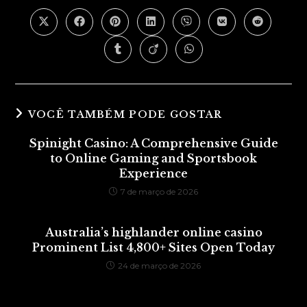
CONTEÚDO
Abre
Abre
Abre
Abre
Abre
Abre
Abre
em
em
em
em
em
em
em
uma
uma
uma
uma
uma
uma
uma
Abre
Abre
Abre
nova
nova
nova
nova
nova
nova
nova
em
em
em
janela
janela
janela
janela
janela
janela
janela
uma
uma
uma
nova
nova
nova
janela
janela
janela
VOCÊ TAMBÉM PODE GOSTAR
Spinight Casino: A Comprehensive Guide
to Online Gaming and Sportsbook
Experience
7 de março de 2026
Australia’s highlander online casino
Prominent List 4,800+ Sites Open Today
24 de março de 2026