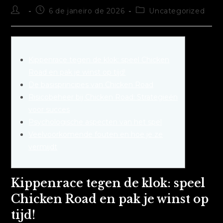
Autor
Post
Categoria
6 de janeiro de 2026
Uncategorized
do
publicado:
do
post:
post:
Kippenrace tegen de klok: speel Chicken
Road en pak je winst op tijd!
De basisprincipes van Chicken Road
Risicobeheer bij Chicken Road: Strategieën
voor succes
Psychologische aspecten van het spel
Veelvoorkomende fouten en hoe je ze
vermijdt
Kippenrace tegen de klok: speel
Chicken Road en pak je winst op
tijd!