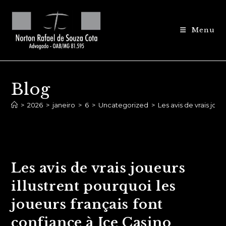
Ir
para
Menu
o
conteúdo
Blog
>
2026
>
janeiro
>
6
>
Uncategorized
>
Les avis de vrais jou
Les avis de vrais joueurs
illustrent pourquoi les
joueurs français font
confiance à Ice Casino