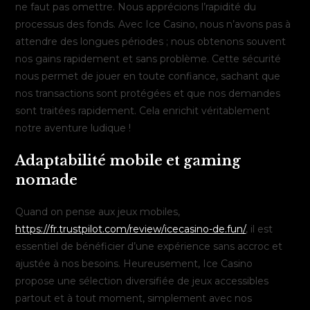
ne faut pas omettre. Nous apprécions l’rapidité du
processus des fonds. Avec Ice Casino, nous n’avons pas à
attendre des longues périodes ; nous obtenons souvent
nos gains rapidement et sans problème. Cette sécurité
nous permet de jouer en toute confiance, sachant que
nos transactions sont protégées et que nos demandes
sont traitées rapidement. Cela enrichit véritablement
notre aventure ludique !
Adaptabilité mobile et gaming
nomade
Quand on pense aux jeux mobiles,
https://fr.trustpilot.com/review/icecasino-de.fun/
, il est
essentiel de bénéficier d’une expérience sans accroc et
ajustée à nos besoins. Heureusement, Ice Casino
propose une sélection diversifiée de jeux accessibles
partout et à tout moment, simplement avec nos