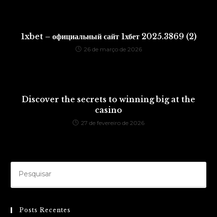
1xbet – официальный сайт 1хбет 2025.3869 (2)
26 de março de 2026
Discover the secrets to winning big at the
casino
27 de fevereiro de 2026
Posts Recentes