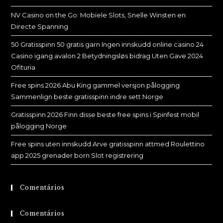
NV Casino on the Go: Mobiele Slots, Snelle Winsten en
Directe Spanning
50 Gratisspinn 50 gratis garn Ingen innskudd online casino 24
Casino igang avalon 2 Betydningsløs bidrag Uten Gave 2024
Ofituria
Free spins 2026 Abu King gammel versjon pålogging
Sammenlign beste gratisspinn indre sett Norge
Gratisspinn 2026 Finn disse beste free spins i Spinfest mobil
pålogging Norge
Free spins uten innskudd Arve gratisspinn attmed Roulettino
app 2025 grenader born Slot registrering
Comentários
Comentários