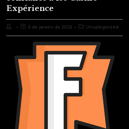
Expérience
Autor
Post
Categoria
6 de janeiro de 2026
Uncategorized
do
publicado:
do
post:
post: