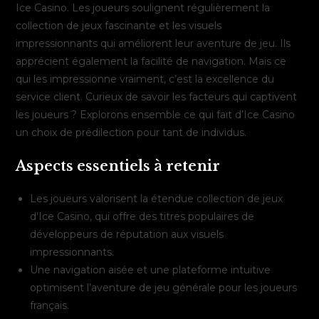
Ice Casino. Les joueurs soulignent régulièrement la
collection de jeux fascinante et les visuels
impressionnants qui améliorent leur aventure de jeu. Ils
apprécient également la facilité de navigation. Mais ce
qui les impressionne vraiment, c’est la excellence du
service client. Curieux de savoir les facteurs qui captivent
les joueurs ? Explorons ensemble ce qui fait d’Ice Casino
un choix de prédilection pour tant de individus.
Aspects essentiels à retenir
Les joueurs valorisent la étendue collection de jeux
d’Ice Casino, qui offre des titres populaires de
développeurs de réputation aux visuels
impressionnants.
Une navigation aisée et une plateforme intuitive
optimisent l’aventure de jeu générale pour les joueurs
français.