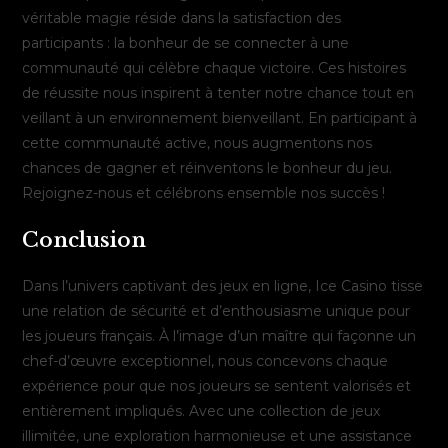
véritable magie réside dans la satisfaction des
participants : la bonheur de se connecter à une
communauté qui célèbre chaque victoire. Ces histoires
de réussite nous inspirent à tenter notre chance tout en
veillant à un environnement bienveillant. En participant à
cette communauté active, nous augmentons nos
chances de gagner et réinventons le bonheur du jeu.
Rejoignez-nous et célébrons ensemble nos succès !
Conclusion
Dans l’univers captivant des jeux en ligne, Ice Casino tisse
une relation de sécurité et d’enthousiasme unique pour
les joueurs français. À l’image d’un maître qui façonne un
chef-d’œuvre exceptionnel, nous concevons chaque
expérience pour que nos joueurs se sentent valorisés et
entièrement impliqués. Avec une collection de jeux
illimitée, une exploration harmonieuse et une assistance