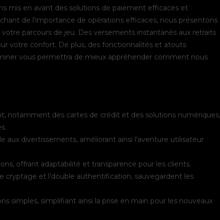
ns mis en avant des solutions de paiement efficaces et
achant de l’importance de opérations efficaces, nous présentons
 votre parcours de jeu. Des versements instantanés aux retraits
r votre confort. De plus, des fonctionnalités et atouts
xaminer vous permettra de mieux appréhender comment nous
, notamment des cartes de crédit et des solutions numériques
es.
aux divertissements, améliorant ainsi l’aventure utilisateur
ons, offrant adaptabilité et transparence pour les clients.
cryptage et l’double authentification, sauvegardent les
ions simples, simplifiant ainsi la prise en main pour les nouveaux