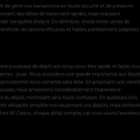
nt de gérer nos transactions en toute sécurité et de préserver
ment des délais de traitement rapides, mais réduisent
e tranquillité d’esprit. En définitive, choisir entre cartes de
énéficier de options efficaces et fiables, parfaitement adaptées
tre processus de dépôt est conçu pour être rapide et facile, vou
 aimez : jouer. Nous accordons une grande importance aux dépô
’approvisionner leurs comptes sans délai. En proposant une variét
suisses, nous améliorons considérablement l’expérience
lors du dépôt, minimisant ainsi toute confusion. En quelques clics,
ette efficacité simplifie non seulement vos dépôts, mais renforce
ez N1 Casino, chaque détail compte, car nous visons l’excellen