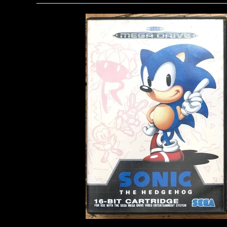
post:
post: