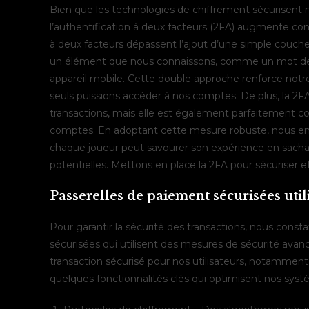
Bien que les technologies de chiffrement sécurisent no
l’authentification à deux facteurs (2FA) augmente con
à deux facteurs dépassent l’ajout d’une simple couche d
un élément que nous connaissons, comme un mot de
appareil mobile. Cette double approche renforce notr
seuls puissions accéder à nos comptes. De plus, la 
transactions, mais elle est également parfaitement c
comptes. En adoptant cette mesure robuste, nous en
chaque joueur peut savourer son expérience en sachan
potentielles. Mettons en place la 2FA pour sécuriser e
Passerelles de paiement sécurisées util
Pour garantir la sécurité des transactions, nous con
sécurisées qui utilisent des mesures de sécurité ava
transaction sécurisé pour nos utilisateurs, notamment
quelques fonctionnalités clés qui optimisent nos sys