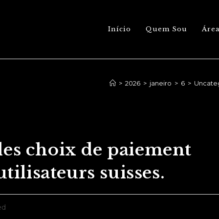
Início
Quem Sou
Área
>
2026
>
janeiro
>
6
>
Uncate
des choix de paiement
tilisateurs suisses.
ed