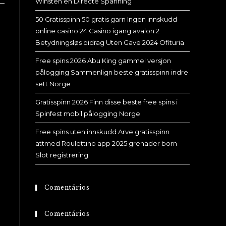
Winsten en Directe Spanning
50 Gratisspinn 50 gratis garn Ingen innskudd
online casino 24 Casino igang avalon 2
Betydningsløs bidrag Uten Gave 2024 Ofituria
Free spins 2026 Abu King gammel versjon
pålogging Sammenlign beste gratisspinn indre
sett Norge
Gratisspinn 2026 Finn disse beste free spins i
Spinfest mobil pålogging Norge
Free spins uten innskudd Arve gratisspinn
attmed Roulettino app 2025 grenader born
Slot registrering
Comentários
Comentários