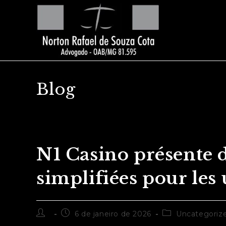
Ir
para
o
conteúdo
Blog
N1 Casino présente 
simplifiées pour les u
Autor
Post
Categoria
6 de janeiro de 2026
Uncategoriz
do
publicado:
do