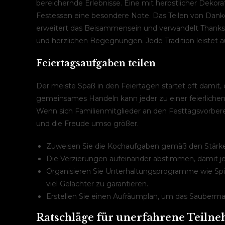
bereichernde Erlebnisse. Eine mit herbstlicher Deko
Festessen eine besondere Note. Das Teilen von Dank
erweitert das Beisammensein und verwandelt Thanks
und herzlichen Begegnungen. Jede Tradition leistet a
Feiertagsaufgaben teilen
Der meiste Spaß in den Feiertagen startet oft damit, 
gemeinsames Handeln kann jeder zu einer feierliche
Wenn sich Familienmitglieder an den Festtagsvorbere
und die Freude umso größer.
Zuweisen Sie die Kochaufgaben gemäß den Stärken a
Die Verzierungen aufeinander abstimmen, damit jed
Organisieren Sie Unterhaltungsprogramme wie Spi
viel Gelächter zu garantieren.
Erstellen Sie einen Aufräumplan, um das Sauberma
Ratschläge für unerfahrene Teiln