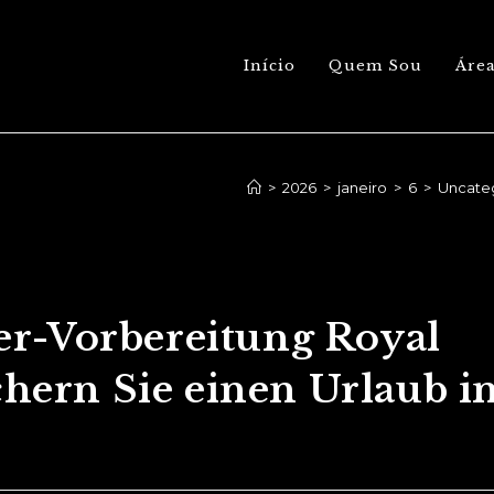
Início
Quem Sou
Área
>
2026
>
janeiro
>
6
>
Uncate
r-Vorbereitung Royal
chern Sie einen Urlaub i