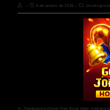
Autor
Post
Categoria
6 de janeiro de 2026
Uncategoriz
do
publicado:
do
post:
post:
In „Thanksgiving Dinner Prep Royal Joker: Hold and 