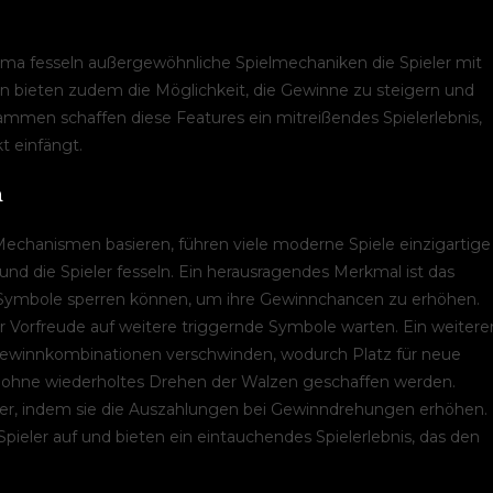
ema fesseln außergewöhnliche Spielmechaniken die Spieler mit
n bieten zudem die Möglichkeit, die Gewinne zu steigern und
mmen schaffen diese Features ein mitreißendes Spielerlebnis,
t einfängt.
n
Mechanismen basieren, führen viele moderne Spiele einzigartige
 und die Spieler fesseln. Ein herausragendes Merkmal ist das
 Symbole sperren können, um ihre Gewinnchancen zu erhöhen.
er Vorfreude auf weitere triggernde Symbole warten. Ein weitere
 Gewinnkombinationen verschwinden, wodurch Platz für neue
ohne wiederholtes Drehen der Walzen geschaffen werden.
er, indem sie die Auszahlungen bei Gewinndrehungen erhöhen.
ieler auf und bieten ein eintauchendes Spielerlebnis, das den