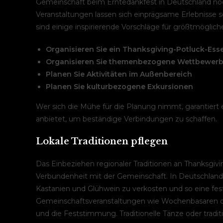
Gemeinschaft beim Erntedankfest in Deutschland noch
Veranstaltungen lassen sich einprägsame Erlebnisse s
sind einige inspirierende Vorschläge für größtmöglich
Organisieren Sie ein Thanksgiving-Potluck-Ess
Organisieren Sie themenbezogene Wettbewer
Planen Sie Aktivitäten im Außenbereich
Planen Sie kulturbezogene Exkursionen
Wer sich die Mühe für die Planung nimmt, garantiert 
anbietet, um beständige Verbindungen zu schaffen.
Lokale Traditionen pflegen
Das Einbeziehen regionaler Traditionen an Thanksgivin
Verbundenheit mit der Gemeinschaft. In Deutschland im
Kastanien und Glühwein zu verkosten und so eine fes
Gemeinschaftsveranstaltungen wie Wochenbasaren 
und die Feststimmung. Traditionelle Tänze oder tradi