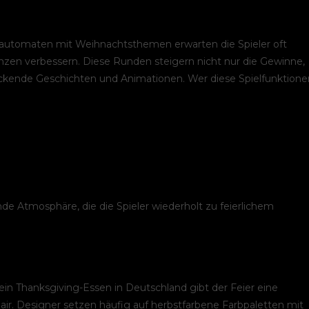
elautomaten mit Weihnachtsthemen erwarten die Spieler oft
nzen verbessern. Diese Runden steigern nicht nur die Gewinne,
packende Geschichten und Animationen. Wer diese Spielfunktione
e Atmosphäre, die die Spieler wiederholt zu feierlichem
ein Thanksgiving-Essen in Deutschland gibt der Feier eine
lair. Designer setzen häufig auf herbstfarbene Farbpaletten mit