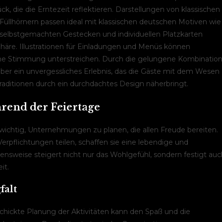
, die die Erntezeit reflektieren. Darstellungen von klassischen
llhörnern passen ideal mit klassischen deutschen Motiven wie
t selbstgemachten Gestecken und individuellen Platzkarten
re. Illustrationen für Einladungen und Menüs können
iche Stimmung unterstreichen. Durch die gelungene Kombinatio
eber ein unvergessliches Erlebnis, das die Gäste mit dem Wesen
Traditionen durch ein durchdachtes Design näherbringt.
rend der Feiertage
 wichtig, Unternehmungen zu planen, die allen Freude bereiten.
erpflichtungen teilen, schaffen sie eine lebendige und
sweise steigert nicht nur das Wohlgefühl, sondern festigt auc
it.
falt
eschickte Planung der Aktivitäten kann den Spaß und die