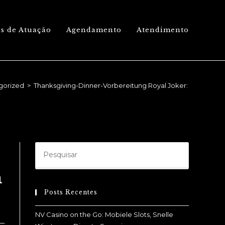
s de Atuação
Agendamento
Atendimento
gorized
>
Thanksgiving-Dinner-Vorbereitung Royal Joker: Halten und 
n
Posts Recentes
NV Casino on the Go: Mobiele Slots, Snelle