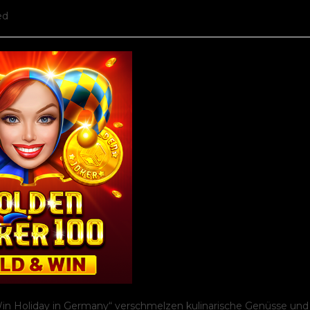
ed
Win Holiday in Germany“ verschmelzen kulinarische Genüsse und