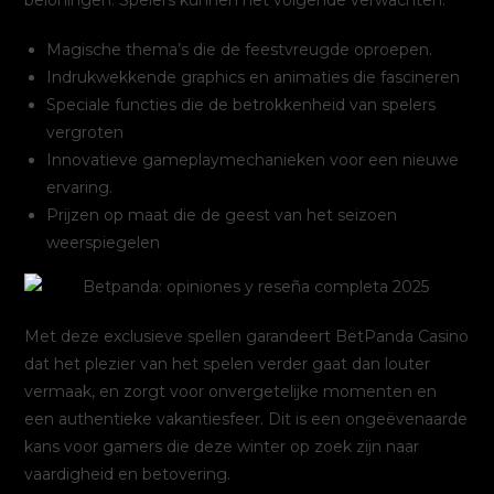
beloningen. Spelers kunnen het volgende verwachten:
Magische thema’s die de feestvreugde oproepen.
Indrukwekkende graphics en animaties die fascineren
Speciale functies die de betrokkenheid van spelers
vergroten
Innovatieve gameplaymechanieken voor een nieuwe
ervaring.
Prijzen op maat die de geest van het seizoen
weerspiegelen
Met deze exclusieve spellen garandeert BetPanda Casino
dat het plezier van het spelen verder gaat dan louter
vermaak, en zorgt voor onvergetelijke momenten en
een authentieke vakantiesfeer. Dit is een ongeëvenaarde
kans voor gamers die deze winter op zoek zijn naar
vaardigheid en betovering.