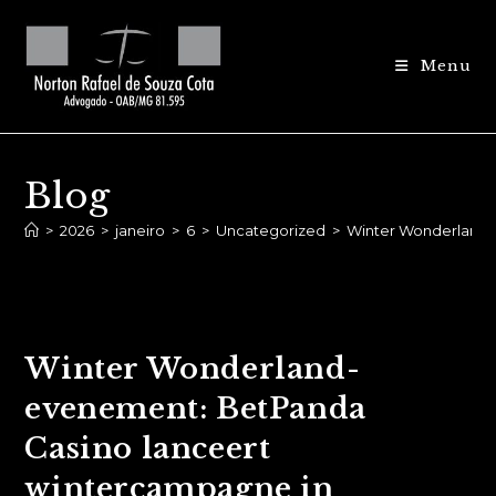
Ir
para
Menu
o
conteúdo
Blog
>
2026
>
janeiro
>
6
>
Uncategorized
>
Winter Wonderland-
Winter Wonderland-
evenement: BetPanda
Casino lanceert
wintercampagne in