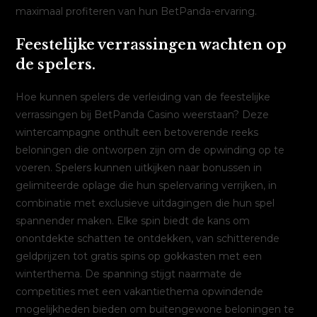
maximaal profiteren van hun BetPanda-ervaring.
Feestelijke verrassingen wachten op
de spelers.
Hoe kunnen spelers de verleiding van de feestelijke
verrassingen bij BetPanda Casino weerstaan? Deze
wintercampagne onthult een betoverende reeks
beloningen die ontworpen zijn om de opwinding op te
voeren. Spelers kunnen uitkijken naar bonussen in
gelimiteerde oplage die hun spelervaring verrijken, in
combinatie met exclusieve uitdagingen die hun spel
spannender maken. Elke spin biedt de kans om
onontdekte schatten te ontdekken, van schitterende
geldprijzen tot gratis spins op gokkasten met een
winterthema. De spanning stijgt naarmate de
competities met een vakantiethema opwindende
mogelijkheden bieden om buitengewone beloningen te