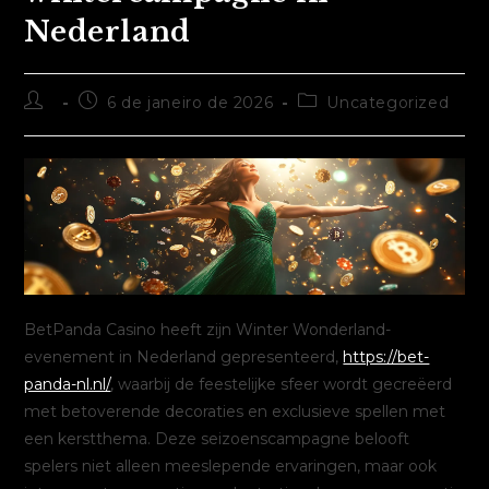
Nederland
Autor
Post
Categoria
6 de janeiro de 2026
Uncategorized
do
publicado:
do
post:
post:
BetPanda Casino heeft zijn Winter Wonderland-
evenement in Nederland gepresenteerd,
https://bet-
panda-nl.nl/
, waarbij de feestelijke sfeer wordt gecreëerd
met betoverende decoraties en exclusieve spellen met
een kerstthema. Deze seizoenscampagne belooft
spelers niet alleen meeslepende ervaringen, maar ook