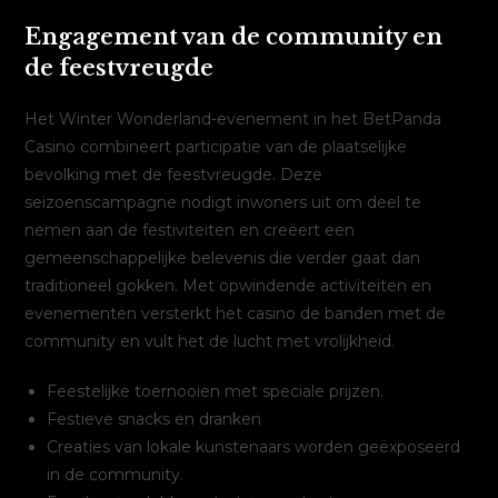
Engagement van de community en
de feestvreugde
Het Winter Wonderland-evenement in het BetPanda
Casino combineert participatie van de plaatselijke
bevolking met de feestvreugde. Deze
seizoenscampagne nodigt inwoners uit om deel te
nemen aan de festiviteiten en creëert een
gemeenschappelijke belevenis die verder gaat dan
traditioneel gokken. Met opwindende activiteiten en
evenementen versterkt het casino de banden met de
community en vult het de lucht met vrolijkheid.
Feestelijke toernooien met speciale prijzen.
Festieve snacks en dranken
Creaties van lokale kunstenaars worden geëxposeerd
in de community.