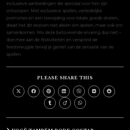
exclusieve aanbiedingen die speciaal voor hen zijn
ontworpen. Met exclusieve spellen, verleidelijke
promoties en een toewijding voor lokale goede doelen,
draait het dit seizoen niet alleen om spelen, maar ook om
samenkomen. Mis deze betoverende ervaring dus niet –
doe mee aan de festiviteiten en verspreid de
feestvreugde terwijl je geniet van de sensatie van de
spellen.
COMPARTILH
PLEASE SHARE THIS
ESTE
CONTEÚDO
Abre
Abre
Abre
Abre
Abre
Abre
Abre
em
em
em
em
em
em
em
uma
uma
uma
uma
uma
uma
uma
Abre
Abre
Abre
nova
nova
nova
nova
nova
nova
nova
em
em
em
janela
janela
janela
janela
janela
janela
janela
uma
uma
uma
nova
nova
nova
janela
janela
janela