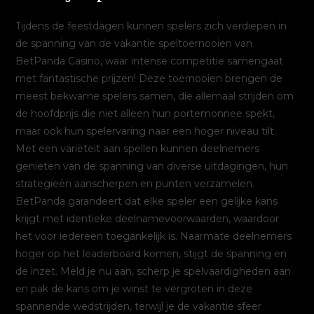
Tijdens de feestdagen kunnen spelers zich verdiepen in
de spanning van de vakantie speltoernooien van
BetPanda Casino, waar intense competitie samengaat
met fantastische prijzen! Deze toernooien brengen de
meest bekwame spelers samen, die allemaal strijden om
de hoofdprijs die niet alleen hun portemonnee spekt,
maar ook hun spelervaring naar een hoger niveau tilt.
Met een variëteit aan spellen kunnen deelnemers
genieten van de spanning van diverse uitdagingen, hun
strategieën aanscherpen en punten verzamelen.
BetPanda garandeert dat elke speler een gelijke kans
krijgt met identieke deelnamevoorwaarden, waardoor
het voor iedereen toegankelijk is. Naarmate deelnemers
hoger op het leaderboard komen, stijgt de spanning en
de inzet. Meld je nu aan, scherp je spelvaardigheden aan
en pak de kans om je winst te vergroten in deze
spannende wedstrijden, terwijl je de vakantie sfeer