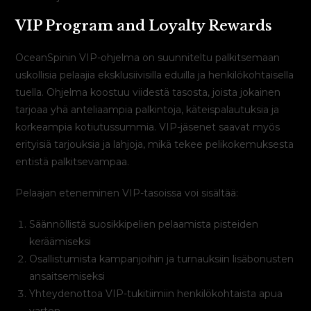
VIP Program and Loyalty Rewards
OceanSpinin VIP-ohjelma on suunniteltu palkitsemaan
uskollisia pelaajia eksklusiivisilla eduilla ja henkilökohtaisella
tuella. Ohjelma koostuu viidestä tasosta, joista jokainen
tarjoaa yhä anteliaampia palkintoja, käteispalautuksia ja
korkeampia kotiutussummia. VIP-jäsenet saavat myös
erityisiä tarjouksia ja lahjoja, mikä tekee pelikokemuksesta
entistä palkitsevampaa.
Pelaajan eteneminen VIP-tasoissa voi sisältää:
Säännöllistä suosikkipelien pelaamista pisteiden
keräämiseksi
Osallistumista kampanjoihin ja turnauksiin lisäbonusten
ansaitsemiseksi
Yhteydenottoa VIP-tukitiimiin henkilökohtaista apua