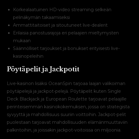
Korkealaatuinen HD-video streaming selkeän
pelinäkymän takaamiseksi
Ammattitaitoiset ja sitoutuneet live-dealerit
Erilaisia panostusrajoja eri pelaajien mieltymysten
mukaan
Säännölliset tarjoukset ja bonukset erityisesti live-
kasinopeleihin
Pöytäpelit ja Jackpotit
Live-kasinon lisäksi OceanSpin tarjoaa laajan valikoiman
pöytäpelejä ja jackpot-pelejä. Pöytäpelit kuten Single
Deck Blackjack ja European Roulette tarjoavat pelaajille
perinteisemmän kasinokokemuksen, jossa on strategista
syvyyttä ja mahdollisuus suuriin voittoihin. Jackpot-pelit
puolestaan tarjoavat mahdollisuuden elämänmuuttaviin
palkintoihin, ja joissakin jackpot-voitoissa on miljoonia.