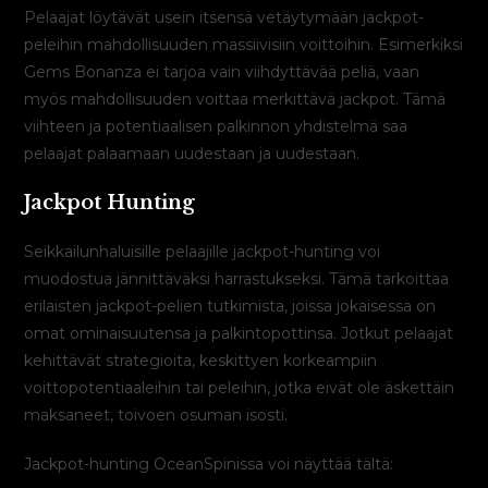
Pelaajat löytävät usein itsensä vetäytymään jackpot-
peleihin mahdollisuuden massiivisiin voittoihin. Esimerkiksi
Gems Bonanza ei tarjoa vain viihdyttävää peliä, vaan
myös mahdollisuuden voittaa merkittävä jackpot. Tämä
viihteen ja potentiaalisen palkinnon yhdistelmä saa
pelaajat palaamaan uudestaan ja uudestaan.
Jackpot Hunting
Seikkailunhaluisille pelaajille jackpot-hunting voi
muodostua jännittäväksi harrastukseksi. Tämä tarkoittaa
erilaisten jackpot-pelien tutkimista, joissa jokaisessa on
omat ominaisuutensa ja palkintopottinsa. Jotkut pelaajat
kehittävät strategioita, keskittyen korkeampiin
voittopotentiaaleihin tai peleihin, jotka eivät ole äskettäin
maksaneet, toivoen osuman isosti.
Jackpot-hunting OceanSpinissa voi näyttää tältä: