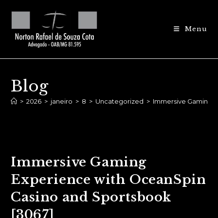
Ir
para
Menu
o
conteúdo
Blog
>
2026
>
janeiro
>
8
>
Uncategorized
>
Immersive Gaming E
Immersive Gaming
Experience with OceanSpin
Casino and Sportsbook
[3067]