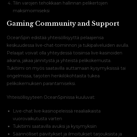
Tilin varojen tehokkaan hallinnan pelikertojen
maksimoimiseksi
Gaming Community and Support
OceanSpin edistää yhteisöllisyyttä pelaajiensa
keskuudessa live-chat-toiminnon ja tukipalveluiden avulla.
Pelaajat voivat olla yhteydessä toisiinsa live-kasinoiden
aikana, jakaa jännitystä ja yhteistä pelikokemusta.
Tukitiimi on myös saatavilla auttamaan kysymyksissä tai
ongelmissa, tarjoten henkilökohtaista tukea
pelikokemuksen parantamiseksi.
Yhteisöllisyyteen OceanSpinissa kuuluvat:
Live-chat live-kasinopeleissä reaaliaikaista
vuorovaikutusta varten
Tukitiimi saatavilla avuksi ja kysymyksiin
Säännölliset päivitykset ja ilmoitukset tarjouksista ja