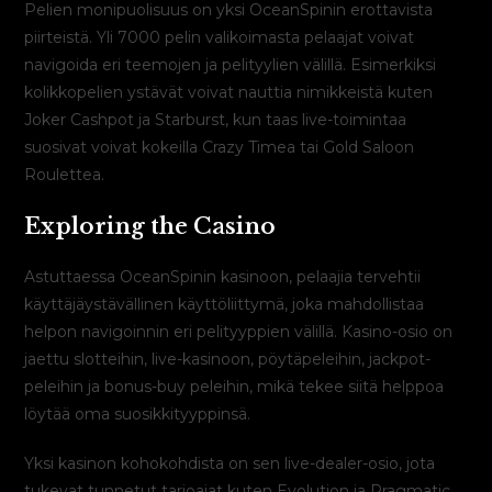
Pelien monipuolisuus on yksi OceanSpinin erottavista
piirteistä. Yli 7000 pelin valikoimasta pelaajat voivat
navigoida eri teemojen ja pelityylien välillä. Esimerkiksi
kolikkopelien ystävät voivat nauttia nimikkeistä kuten
Joker Cashpot ja Starburst, kun taas live-toimintaa
suosivat voivat kokeilla Crazy Timea tai Gold Saloon
Roulettea.
Exploring the Casino
Astuttaessa OceanSpinin kasinoon, pelaajia tervehtii
käyttäjäystävällinen käyttöliittymä, joka mahdollistaa
helpon navigoinnin eri pelityyppien välillä. Kasino-osio on
jaettu slotteihin, live-kasinoon, pöytäpeleihin, jackpot-
peleihin ja bonus-buy peleihin, mikä tekee siitä helppoa
löytää oma suosikkityyppinsä.
Yksi kasinon kohokohdista on sen live-dealer-osio, jota
tukevat tunnetut tarjoajat kuten Evolution ja Pragmatic