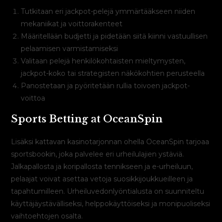
Tutkitaan eri jackpot-pelejä ymmärtääkseen niiden
mekaniikat ja voittorakenteet
Määritellään budjetti ja pidetään siitä kiinni vastuullisen
pelaamisen varmistamiseksi
Valitaan pelejä henkilökohtaisten mieltymysten,
jackpot-koko tai strategisten näkökohtien perusteella
Panostetaan ja pyöritetään rullia toivoen jackpot-
voittoa
Sports Betting at OceanSpin
Lisäksi kattavan kasinotarjonnan ohella OceanSpin tarjoaa
sportsbookin, joka palvelee eri urheilulajien ystäviä.
Jalkapallosta ja koripallosta tennikseen ja e-urheiluun,
pelaajat voivat asettaa vetoja suosikkijoukkueilleen ja
tapahtumilleen. Urheiluvedonlyöntialusta on suunniteltu
käyttäjäystävälliseksi, helppokäyttöiseksi ja monipuoliseksi
vaihtoehtojen osalta.