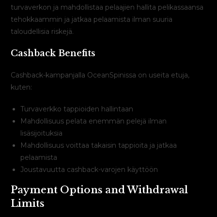
turvaverkon ja mahdollistaa pelaajien hallita pelikassaansa
tehokkaammin ja jatkaa pelaamista ilman suuria
taloudellisia riskejä.
Cashback Benefits
Cashback-kampanjalla OceanSpinissa on useita etuja,
kuten:
Turvaverkko tappioiden hallintaan
Mahdollisuus pelata enemmän pelejä ilman
lisäsijoituksia
Mahdollisuus voittaa takaisin tappioita ja jatkaa
pelaamista
Joustavuutta cashback-varojen käyttöön
Payment Options and Withdrawal
Limits