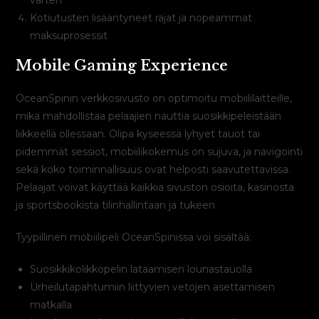
varten
Kotiutusten lisääntyneet rajat ja nopeammat
maksuprosessit
Mobile Gaming Experience
OceanSpinin verkkosivusto on optimoitu mobiililaitteille,
mikä mahdollistaa pelaajien nauttia suosikkipeleistään
liikkeellä ollessaan. Olipa kyseessä lyhyet tauot tai
pidemmät sessiot, mobiilikokemus on sujuva, ja navigointi
sekä koko toiminnallisuus ovat helposti saavutettavissa.
Pelaajat voivat käyttää kaikkia sivuston osioita, kasinosta
ja sportsbookista tilinhallintaan ja tukeen.
Tyypillinen mobiilipeli OceanSpinissa voi sisältää:
Suosikkikolikkopelin lataamisen lounastauolla
Urheilutapahtumiin liittyvien vetojen asettamisen
matkalla