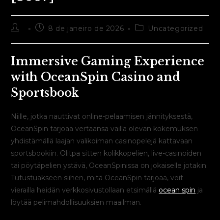
Autor
Post
Categoria
8 de janeiro de 2026
Uncategorized
do
publicado:
do
post:
post:
Immersive Gaming Experience
with OceanSpin Casino and
Sportsbook
Niille, jotka nauttivat online-pelaamisen jännityksestä,
OceanSpin tarjoaa vertaansa vailla olevan kokemuksen
yhdistämällä laajan valikoiman casinopelejä kattavaan
sportsbookiin. Olitpa sitten kolikkopelien, live-casinoiden
tai pöytäpelien ystävä, OceanSpinissa on jokaiselle jotakin.
Tutustuakseen siihen, mitä OceanSpin tarjoaa, voit
vierailla heidän verkkosivustollaan etsimällä
ocean spin
ja
löytää pelimahdollisuuksien maailman.