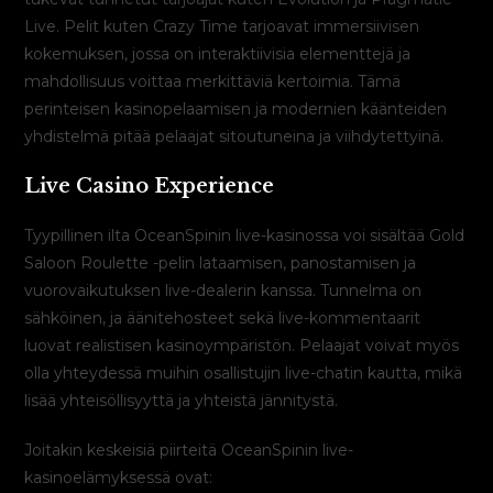
Live. Pelit kuten Crazy Time tarjoavat immersiivisen
kokemuksen, jossa on interaktiivisia elementtejä ja
mahdollisuus voittaa merkittäviä kertoimia. Tämä
perinteisen kasinopelaamisen ja modernien käänteiden
yhdistelmä pitää pelaajat sitoutuneina ja viihdytettyinä.
Live Casino Experience
Tyypillinen ilta OceanSpinin live-kasinossa voi sisältää Gold
Saloon Roulette -pelin lataamisen, panostamisen ja
vuorovaikutuksen live-dealerin kanssa. Tunnelma on
sähköinen, ja äänitehosteet sekä live-kommentaarit
luovat realistisen kasinoympäristön. Pelaajat voivat myös
olla yhteydessä muihin osallistujin live-chatin kautta, mikä
lisää yhteisöllisyyttä ja yhteistä jännitystä.
Joitakin keskeisiä piirteitä OceanSpinin live-
kasinoelämyksessä ovat: