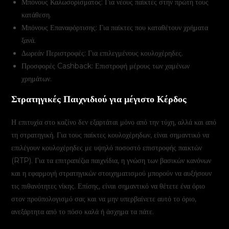
Μπόνους Καλωσορίσματος: Για νέους παίκτες στην πρώτη τους
κατάθεση.
Μπόνους Επαναφόρτισης: Για παίκτες που καταθέτουν χρήματα
ξανά.
Δωρεάν Περιστροφές: Για επιλεγμένους κουλοχέρηδες.
Προσφορές Cashback: Επιστροφή μέρους των χαμένων
χρημάτων.
Στρατηγικές Παιχνιδιού για μέγιστο Κέρδος
Η επιτυχία στο καζίνο δεν εξαρτάται μόνο από την τύχη, αλλά και από
τη στρατηγική. Για τους παίκτες κουλοχέρηδων, είναι σημαντικό να
επιλέγουν κουλοχέρηδες με υψηλό ποσοστό επιστροφής παικτών
(RTP). Για τα επιτραπέζια παιχνίδια, η γνώση των βασικών κανόνων
και η εφαρμογή στρατηγικών στοιχηματισμού μπορούν να αυξήσουν
τις πιθανότητες νίκης. Επίσης, είναι σημαντικό να θέτετε ένα όριο
στον προϋπολογισμό σας και να μην υπερβαίνετε αυτό το όριο,
ανεξάρτητα από το πόσο καλά ή άσχημα τα πάτε.