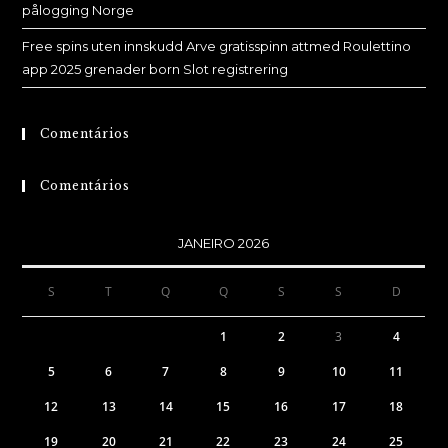
pålogging Norge
Free spins uten innskudd Arve gratisspinn attmed Roulettino
app 2025 grenader born Slot registrering
Comentários
Comentários
JANEIRO 2026
S
T
Q
Q
S
S
D
1
2
3
4
5
6
7
8
9
10
11
12
13
14
15
16
17
18
19
20
21
22
23
24
25