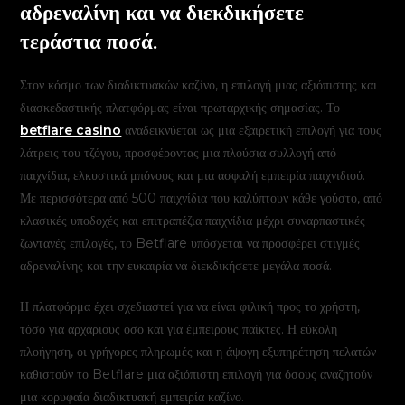
αδρεναλίνη και να διεκδικήσετε
τεράστια ποσά.
Στον κόσμο των διαδικτυακών καζίνο, η επιλογή μιας αξιόπιστης και
διασκεδαστικής πλατφόρμας είναι πρωταρχικής σημασίας. Το
betflare casino
αναδεικνύεται ως μια εξαιρετική επιλογή για τους
λάτρεις του τζόγου, προσφέροντας μια πλούσια συλλογή από
παιχνίδια, ελκυστικά μπόνους και μια ασφαλή εμπειρία παιχνιδιού.
Με περισσότερα από 500 παιχνίδια που καλύπτουν κάθε γούστο, από
κλασικές υποδοχές και επιτραπέζια παιχνίδια μέχρι συναρπαστικές
ζωντανές επιλογές, το Betflare υπόσχεται να προσφέρει στιγμές
αδρεναλίνης και την ευκαιρία να διεκδικήσετε μεγάλα ποσά.
Η πλατφόρμα έχει σχεδιαστεί για να είναι φιλική προς το χρήστη,
τόσο για αρχάριους όσο και για έμπειρους παίκτες. Η εύκολη
πλοήγηση, οι γρήγορες πληρωμές και η άψογη εξυπηρέτηση πελατών
καθιστούν το Betflare μια αξιόπιστη επιλογή για όσους αναζητούν
μια κορυφαία διαδικτυακή εμπειρία καζίνο.