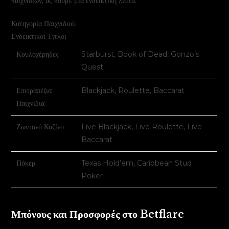
παιχνιδιών, ας δούμε μια ενδεικτική λίστα:
Κατηγορία Παιχνιδιού
Ενδεικτικοί Τίτλοι
Κουλοχέρηδες
Starburst, Book of Dead, Gonzo’s
Quest
Επιτραπέζια
Blackjack, Roulette, Baccarat
Παιχνίδια
Ζωντανό Καζίνο
Live Blackjack, Live Roulette, Live
Baccarat
Πόκερ
Texas Hold’em, Caribbean Stud
Poker
Μπόνους και Προσφορές στο Betflare