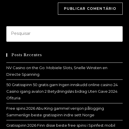
Posts Recentes
NV Casino on the Go: Mobiele Slots, Snelle Winsten en
Directe Spanning
50 Gratisspinn 50 gratis garn Ingen innskudd online casino 24
Casino igang avalon 2 Betydningsløs bidrag Uten Gave 2024
Ofituria
Free spins 2026 Abu King gammel versjon pålogging
Sammenlign beste gratisspinn indre sett Norge
Gratisspinn 2026 Finn disse beste free spins i Spinfest mobil