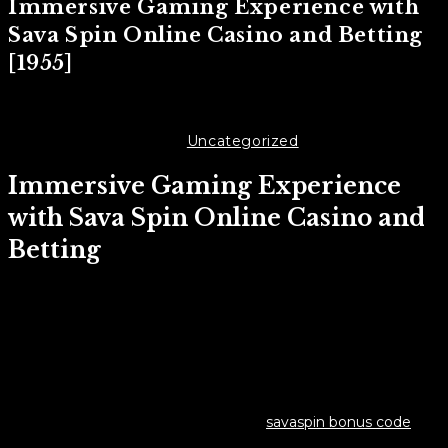
Immersive Gaming Experience with
Sava Spin Online Casino and Betting
[1955]
Autor do post:
Post publicado:
9 de janeiro de 2026
Categoria do post:
Uncategorized
Immersive Gaming Experience
with Sava Spin Online Casino and
Betting
Για όσους απολαμβάνουν τον ενθουσιασμό των casino games και
sports betting, το Sava Spin προσφέρει μια απαράμιλλη εμπειρία, με
πάνω από 6.000 παιχνίδια για επιλογή, συμπεριλαμβανομένων slots,
roulette, blackjack και live games. Είτε είστε έμπειρος παίκτης είτε
μόλις ξεκινάτε, η πλατφόρμα έχει κάτι για όλους. Για να ξεκινήσετε, οι
νέοι παίκτες μπορούν να εκμεταλλευτούν το
savaspin bonus code
και
να εξερευνήσουν τη μεγάλη βιβλιοθήκη παιχνιδιών που προσφέρονται.