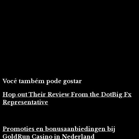
Você também pode gostar
Hop out Their Review From the DotBig Fx
Representative
13 de março de 2026
Promoties en bonusaanbiedingen bij
GoldRun Casino in Nederland