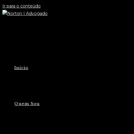
Ir para o conteúdo
Início
Quem Sou