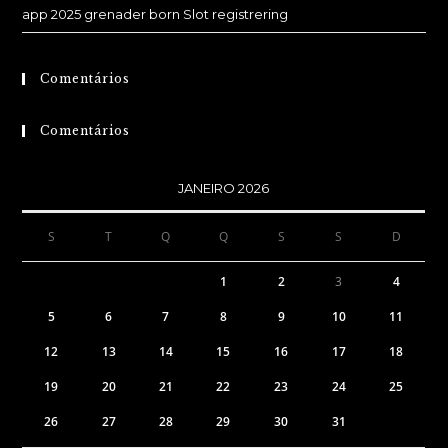
app 2025 grenader born Slot registrering
Comentários
Comentários
JANEIRO 2026
S
T
Q
Q
S
S
D
1
2
3
4
5
6
7
8
9
10
11
12
13
14
15
16
17
18
19
20
21
22
23
24
25
26
27
28
29
30
31