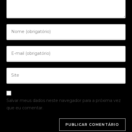
Digite
seu
nome
Digite
ou
seu
nome
endereço
de
Digite
de
usuário
o
e-
para
URL
mail
comentar
do
para
seu
Salvar meus dados neste navegador para a próxima vez
comentar
site
que eu comentar.
(opcional)