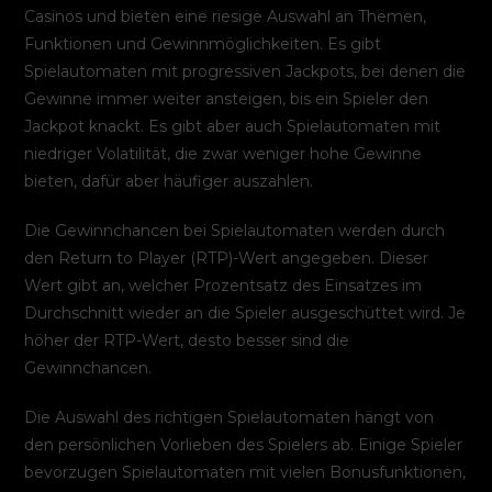
Casinos und bieten eine riesige Auswahl an Themen,
Funktionen und Gewinnmöglichkeiten. Es gibt
Spielautomaten mit progressiven Jackpots, bei denen die
Gewinne immer weiter ansteigen, bis ein Spieler den
Jackpot knackt. Es gibt aber auch Spielautomaten mit
niedriger Volatilität, die zwar weniger hohe Gewinne
bieten, dafür aber häufiger auszahlen.
Die Gewinnchancen bei Spielautomaten werden durch
den Return to Player (RTP)-Wert angegeben. Dieser
Wert gibt an, welcher Prozentsatz des Einsatzes im
Durchschnitt wieder an die Spieler ausgeschüttet wird. Je
höher der RTP-Wert, desto besser sind die
Gewinnchancen.
Die Auswahl des richtigen Spielautomaten hängt von
den persönlichen Vorlieben des Spielers ab. Einige Spieler
bevorzugen Spielautomaten mit vielen Bonusfunktionen,