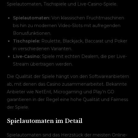
Spielautomaten, Tischspiele und Live-Casino-Spiele.
Spielautomaten:
Von klassischen Fruchtmaschinen
bis hin zu modernen Video-Slots mit aufregenden
Bonusfunktionen.
Tischspiele:
Roulette, Blackjack, Baccarat und Poker
in verschiedenen Varianten.
Live-Casino:
Spiele mit echten Dealern, die per Live-
Stream übertragen werden.
Die Qualität der Spiele hängt von den Softwareanbietern
ab, mit denen das Casino zusammenarbeitet. Bekannte
Anbieter wie NetEnt, Microgaming und Play’n GO
garantieren in der Regel eine hohe Qualität und Fairness
der Spiele.
Spielautomaten im Detail
Spielautomaten sind das Herzstück der meisten Online-