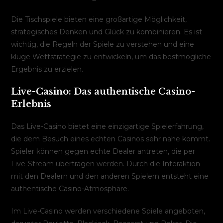
Die Tischspiele bieten eine großartige Möglichkeit,
strategisches Denken und Glück zu kombinieren. Es ist
wichtig, die Regeln der Spiele zu verstehen und eine
kluge Wettstrategie zu entwickeln, um das bestmögliche
Ergebnis zu erzielen.
Live-Casino: Das authentische Casino-
Erlebnis
Das Live-Casino bietet eine einzigartige Spielerfahrung,
die dem Besuch eines echten Casinos sehr nahe kommt.
Spieler können gegen echte Dealer antreten, die per
Live-Stream übertragen werden. Durch die Interaktion
mit den Dealern und den anderen Spielern entsteht eine
authentische Casino-Atmosphäre.
Im Live-Casino werden verschiedene Spiele angeboten,