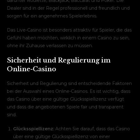
darunter Roulette, Blackjack, Baccarat und Poker. Die
Dealer sind in der Regel professionell und freundlich und
sorgen für ein angenehmes Spielerlebnis.
Das Live-Casino ist besonders attraktiv für Spieler, die das
Gefühl haben möchten, wirklich in einem Casino zu sein,
ohne ihr Zuhause verlassen zu müssen.
Sicherheit und Regulierung im
Online-Casino
Sicherheit und Regulierung sind entscheidende Faktoren
bei der Auswahl eines Online-Casinos. Es ist wichtig, dass
das Casino über eine gültige Glücksspiellizenz verfügt
und dass die angebotenen Spiele fair und transparent
sind.
Glücksspiellizenz:
Achten Sie darauf, dass das Casino
über eine gültige Glücksspiellizenz von einer