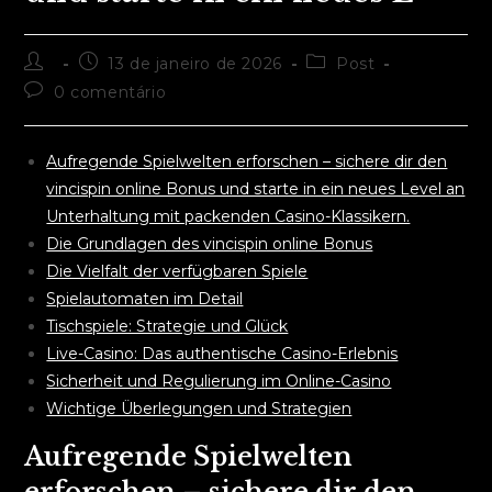
Autor
Post
Categoria
13 de janeiro de 2026
Post
do
publicado:
do
Comentários
0 comentário
post:
post:
do
post:
Aufregende Spielwelten erforschen – sichere dir den
vincispin online Bonus und starte in ein neues Level an
Unterhaltung mit packenden Casino-Klassikern.
Die Grundlagen des vincispin online Bonus
Die Vielfalt der verfügbaren Spiele
Spielautomaten im Detail
Tischspiele: Strategie und Glück
Live-Casino: Das authentische Casino-Erlebnis
Sicherheit und Regulierung im Online-Casino
Wichtige Überlegungen und Strategien
Aufregende Spielwelten