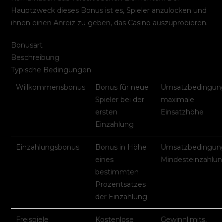
Hauptzweck dieses Bonus ist es, Spieler anzulocken und
ihnen einen Anreiz zu geben, das Casino auszuprobieren.
Bonusart
Beschreibung
Typische Bedingungen
Willkommensbonus
Bonus für neue
Umsatzbedingun
Spieler bei der
maximale
ersten
Einsatzhöhe
Einzahlung
Einzahlungsbonus
Bonus in Höhe
Umsatzbedingun
eines
Mindesteinzahlu
bestimmten
Prozentsatzes
der Einzahlung
Freispiele
Kostenlose
Gewinnlimits,