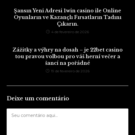
Şansın Yeni Adresi 1win casino ile Online
Oyunların ve Kazançlı Fırsatların Tadını
Çıkarın.
4 de fevereiro de 2026
Zážitky a výhry na dosah – je 22bet casino
tou pravou volbou pro váš herní večer a
šancí na pořádné
19 de fevereiro de 2026
Deixe um comentário
Comentário