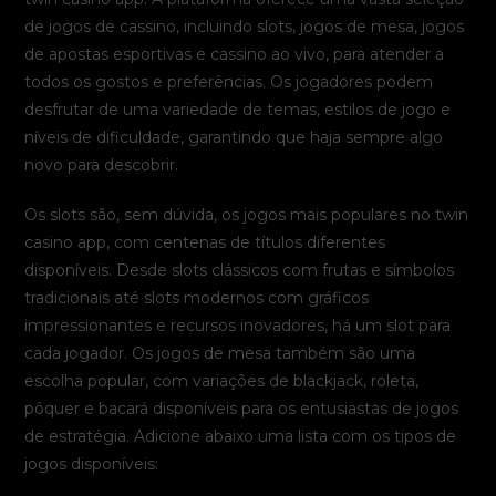
de jogos de cassino, incluindo slots, jogos de mesa, jogos
de apostas esportivas e cassino ao vivo, para atender a
todos os gostos e preferências. Os jogadores podem
desfrutar de uma variedade de temas, estilos de jogo e
níveis de dificuldade, garantindo que haja sempre algo
novo para descobrir.
Os slots são, sem dúvida, os jogos mais populares no twin
casino app, com centenas de títulos diferentes
disponíveis. Desde slots clássicos com frutas e símbolos
tradicionais até slots modernos com gráficos
impressionantes e recursos inovadores, há um slot para
cada jogador. Os jogos de mesa também são uma
escolha popular, com variações de blackjack, roleta,
pôquer e bacará disponíveis para os entusiastas de jogos
de estratégia. Adicione abaixo uma lista com os tipos de
jogos disponíveis: