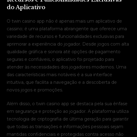
do Aplicativo
O twin casino app não é apenas mais um aplicativo de
cassino; é uma plataforma abrangente que oferece uma
variedade de recursos e funcionalidades exclusivas para
aprimorar a experiência do jogador. Desde jogos com alta
qualidade gráfica e sonora até opções de pagamento
seguras e confiáveis, o aplicativo foi projetado para
atender às necessidades dos jogadores modernos. Uma
das características mais notáveis é a sua interface
intuitiva, que facilita a navegação e a descoberta de
novos jogos e promoções.
Além disso, o twin casino app se destaca pela sua ênfase
em segurança e proteção ao jogador. A plataforma utiliza
tecnologia de criptografia de última geração para garantir
que todas as transações e informações pessoais sejam
mantidas confidenciais e protegidas contra acesso não