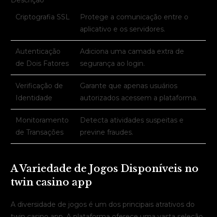
Descrição
Criptografia SSL
Protege a comunicação entre o
aplicativo e os servidores.
Autenticação
Adiciona uma camada extra de
de Dois Fatores
segurança ao login.
Verificação de
Garante que apenas usuários
Identidade
autorizados acessem a plataforma.
Monitoramento
Detecta atividades suspeitas e
de Transações
previne fraudes.
A Variedade de Jogos Disponíveis no
twin casino app
A diversidade de jogos é um dos principais atrativos do
twin casino app. A plataforma oferece uma vasta seleção