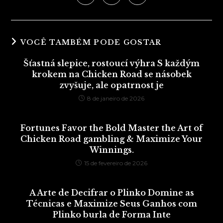
em
em
em
janela
janela
janela
janela
janela
janela
janela
uma
uma
uma
nova
nova
nova
janela
janela
janela
VOCÊ TAMBÉM PODE GOSTAR
Šťastná slepice, rostoucí výhra S každým
krokem na Chicken Road se násobek
zvyšuje, ale opatrnost je
8 de janeiro de 2026
Fortunes Favor the Bold Master the Art of
Chicken Road gambling & Maximize Your
Winnings.
15 de fevereiro de 2026
A Arte de Decifrar o Plinko Domine as
Técnicas e Maximize Seus Ganhos com
Plinko burla de Forma Inte