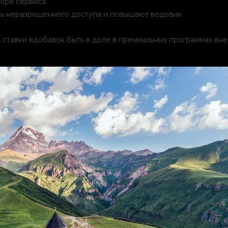
оре сервиса.
ь неразрешенного доступа и повышают водовик
ь ставки вдобавок быть в доле в премиальных программах вне