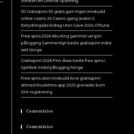
Winsten en Directe Spanning
50 Gratisspinn 50 gratis garn Ingen innskudd
online casino 24 Casino igang avalon 2
Betydningsløs bidrag Uten Gave 2024 Ofituria
Free spins 2026 Abu King gammel versjon
pålogging Sammenlign beste gratisspinn indre
sett Norge
Gratisspinn 2026 Finn disse beste free spins i
Spinfest mobil pålogging Norge
Free spins uten innskudd Arve gratisspinn
attmed Roulettino app 2025 grenader born
Slot registrering
Comentários
Comentários