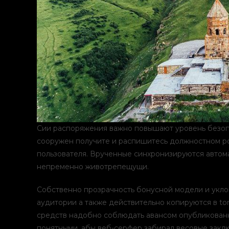
Сии распоряжения важно повышают уровень безопа
сооружен получите и распишитесь должностном ро
пользователя. Врученные синхронизируются автом
непременно животрепещущи.
Собственно прозрачность бонусной модели и укл
аудитории а также действительно копируются в to
средств надобно соблюдать авансом опубликованн
понятными, абы веб-серфер забирал весовые закл