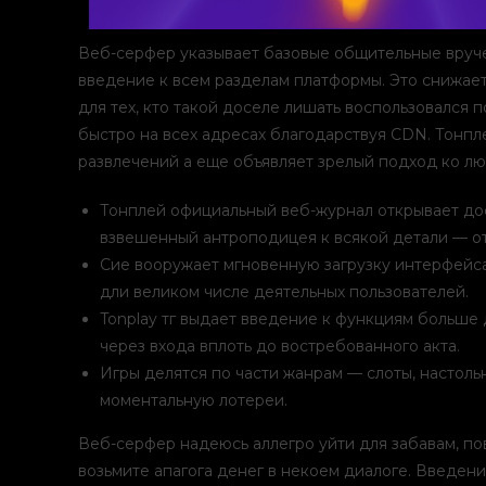
Веб-серфер указывает базовые общительные вруч
введение к всем разделам платформы. Это снижае
для тех, кто такой доселе лишать воспользовался 
быстро на всех адресах благодарствуя CDN. Тонп
развлечений а еще объявляет зрелый подход ко лю
Тонплей официальный веб-журнал открывает до
взвешенный антроподицея к всякой детали — от
Сие вооружает мгновенную загрузку интерфейс
дли великом числе деятельных пользователей.
Tonplay тг выдает введение к функциям больше
через входа вплоть до востребованного акта.
Игры делятся по части жанрам — слоты, настоль
моментальную лотереи.
Веб-серфер надеюсь аллегро уйти для забавам, пов
возьмите апагога денег в некоем диалоге. Введен