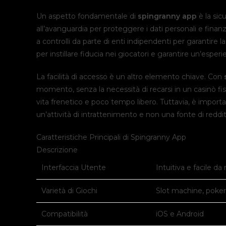
Un aspetto fondamentale di
spingranny app
è la sic
all’avanguardia per proteggere i dati personali e finanz
a controlli da parte di enti indipendenti per garantire 
per instillare fiducia nei giocatori e garantire un’esper
La facilità di accesso è un altro elemento chiave. Con
momento, senza la necessità di recarsi in un casinò fi
vita frenetico e poco tempo libero. Tuttavia, è import
un’attività di intrattenimento e non una fonte di reddit
Caratteristiche Principali di Spingranny App
Descrizione
Interfaccia Utente
Intuitiva e facile da
Varietà di Giochi
Slot machine, poker,
Compatibilità
iOS e Android