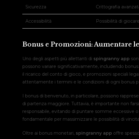
Sicurezza
Crittografia avanzata
Accessibilità
Possibilità di gioc
Bonus e Promozioni: Aumentare le 
Uno degli aspetti più allettanti di
spingranny app
sono
possono variare significativamente, includendo bonus d
il ricarico del conto di gioco, e promozioni speciali le
attentamente i termini e le condizioni di ogni bonus pe
I bonus di benvenuto, in particolare, possono rapprese
di partenza maggiore. Tuttavia, è importante non farsi
responsabile, evitando di puntare somme eccessive o d
fondamentale per massimizzare le possibilità di vincita
Oltre ai bonus monetari,
spingranny app
offre spesso