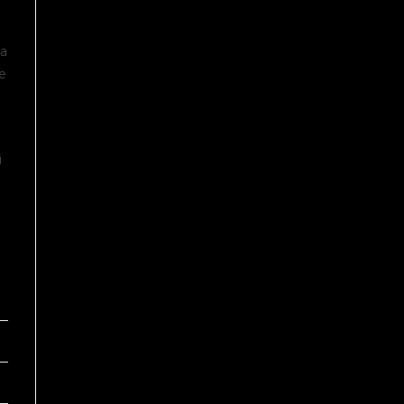
ta
le
i