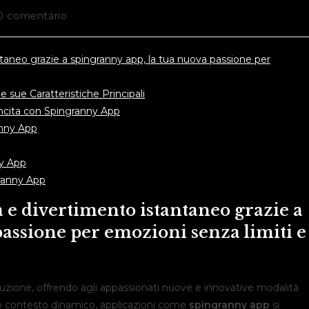
entários
0 comentário
:
ntaneo grazie a spingranny app, la tua nuova passione per
 sue Caratteristiche Principali
incita con Spingranny App
anny App
ny App
granny App
a e divertimento istantaneo grazie a
passione per emozioni senza limiti e
luzione, offrendo agli appassionati nuove e innovative modalità
esto contesto dinamico, applicazioni come
spingranny app
si