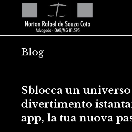
Ir
para
o
conteúdo
Blog
Sblocca un universo 
divertimento istant
app, la tua nuova pa