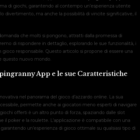
ma di giochi, garantendo al contempo un’esperienza utente
 divertimento, ma anche la possibilità di vincite significative, il
domanda che molti si pongono, attratti dalla promessa di
mo di rispondere in dettaglio, esplorando le sue funzionalità, i
n gioco responsabile. Questo articolo si propone di essere una
ire questo nuovo mondo.
pingranny App e le sue Caratteristiche
ovativa nel panorama del gioco d’azzardo online. La sua
accessibile, permette anche ai giocatori meno esperti di navigare
giochi offerti è un altro punto di forza, spaziando dalle slot
e il poker e la roulette. L’applicazione è compatibile con una
 garantendo un’esperienza di gioco ottimale su qualsiasi tipo di