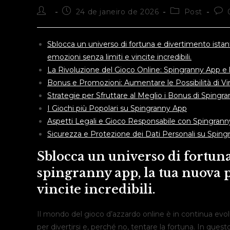
Autor
Post
Categoria
Com
24 de janeiro de 2026
Post
do
publicado:
do
do
post:
post:
post
Sblocca un universo di fortuna e divertimento ista
emozioni senza limiti e vincite incredibili.
La Rivoluzione del Gioco Online: Spingranny App e le
Bonus e Promozioni: Aumentare le Possibilità di V
Strategie per Sfruttare al Meglio i Bonus di Spingr
I Giochi più Popolari su Spingranny App
Aspetti Legali e Gioco Responsabile con Spingran
Sicurezza e Protezione dei Dati Personali su Spin
Sblocca un universo di fortun
spingranny app, la tua nuova 
vincite incredibili.
Il mondo del gioco d’azzardo online è in continua evo
per divertirsi e, perché no, tentare la fortuna. In qu