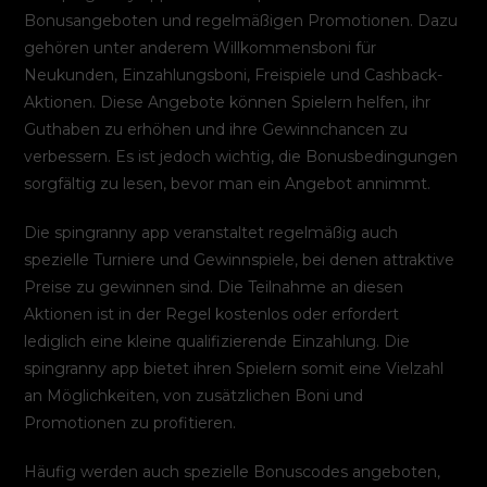
Bonusangeboten und regelmäßigen Promotionen. Dazu
gehören unter anderem Willkommensboni für
Neukunden, Einzahlungsboni, Freispiele und Cashback-
Aktionen. Diese Angebote können Spielern helfen, ihr
Guthaben zu erhöhen und ihre Gewinnchancen zu
verbessern. Es ist jedoch wichtig, die Bonusbedingungen
sorgfältig zu lesen, bevor man ein Angebot annimmt.
Die spingranny app veranstaltet regelmäßig auch
spezielle Turniere und Gewinnspiele, bei denen attraktive
Preise zu gewinnen sind. Die Teilnahme an diesen
Aktionen ist in der Regel kostenlos oder erfordert
lediglich eine kleine qualifizierende Einzahlung. Die
spingranny app bietet ihren Spielern somit eine Vielzahl
an Möglichkeiten, von zusätzlichen Boni und
Promotionen zu profitieren.
Häufig werden auch spezielle Bonuscodes angeboten,