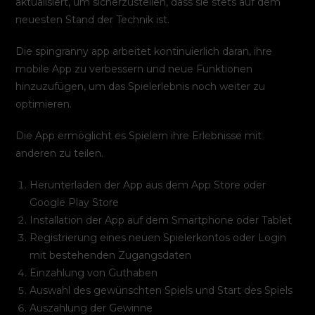
aktualisiert, um sicherzustellen, dass sie stets auf dem
neuesten Stand der Technik ist.
Die spingranny app arbeitet kontinuierlich daran, ihre
mobile App zu verbessern und neue Funktionen
hinzuzufügen, um das Spielerlebnis noch weiter zu
optimieren.
Die App ermöglicht es Spielern ihre Erlebnisse mit
anderen zu teilen.
Herunterladen der App aus dem App Store oder
Google Play Store
Installation der App auf dem Smartphone oder Tablet
Registrierung eines neuen Spielerkontos oder Login
mit bestehenden Zugangsdaten
Einzahlung von Guthaben
Auswahl des gewünschten Spiels und Start des Spiels
Auszahlung der Gewinne