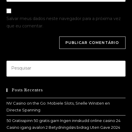
URL
mail
comentar
do
para
seu
Salvar meus dados neste navegador para a próxima vez
comentar
site
que eu comentar.
(opcional)
Posts Recentes
NV Casino on the Go: Mobiele Slots, Snelle Winsten en
Directe Spanning
50 Gratisspinn 50 gratis garn Ingen innskudd online casino 24
Casino igang avalon 2 Betydningsløs bidrag Uten Gave 2024