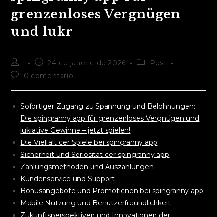
grenzenloses Vergnügen
und lukr
Autor
Post
Categoria
24 de janeiro de 2026
Post
do
publicado:
do
Comentários
0 comentário
post:
post:
do
post:
Sofortiger Zugang zu Spannung und Belohnungen:
Die spingranny app für grenzenloses Vergnügen und
lukrative Gewinne – jetzt spielen!
Die Vielfalt der Spiele bei spingranny app
Sicherheit und Seriösität der spingranny app
Zahlungsmethoden und Auszahlungen
Kundenservice und Support
Bonusangebote und Promotionen bei spingranny app
Mobile Nutzung und Benutzerfreundlichkeit
Zukunftsperspektiven und Innovationen der