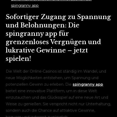
spingranny app
Sofortiger Zugang zu Spannung
und Belohnungen: Die
spingranny app für
grenzenloses Vergnügen und
lukrative Gewinne – jetzt
spielen!
Die Welt der Online-Casinos ist ständig im Wandel, und
neue Möglichkeiten entstehen, um Spannung und
potenziellen Gewinn zu erleben. Die
spingranny app
bietet eine innovative Plattform, um in diese Welt
einzutauchen und das Glücksspiel auf eine neue Art und
Weise zu genießen. Sie verspricht nicht nur Unterhaltung,
sondern auch die Chance auf attraktive Gewinne,