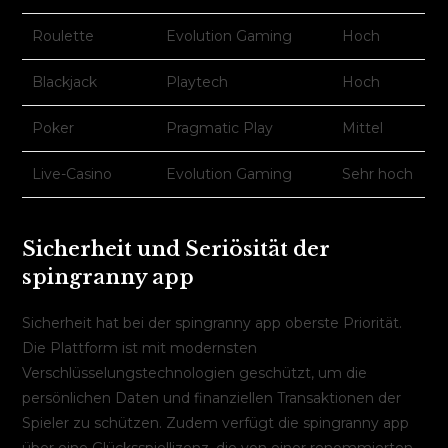
Roulette
Evolution Gaming
Hoch
Blackjack
Playtech
Hoch
Poker
Pragmatic Play
Mittel
Live-Casino
Evolution Gaming
Sehr hoch
Sicherheit und Seriösität der
spingranny app
Sicherheit hat bei der spingranny app oberste Priorität.
Die Plattform ist mit modernsten
Verschlüsselungstechnologien geschützt, um die
persönlichen Daten und finanziellen Transaktionen der
Spieler zu schützen. Zudem verfügt die spingranny app
über eine Glücksspiellizenz, die von einer renommierten