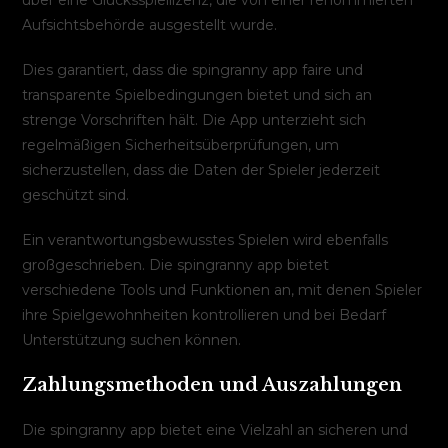
Aufsichtsbehörde ausgestellt wurde.
Dies garantiert, dass die spingranny app faire und
transparente Spielbedingungen bietet und sich an
strenge Vorschriften hält. Die App unterzieht sich
regelmäßigen Sicherheitsüberprüfungen, um
sicherzustellen, dass die Daten der Spieler jederzeit
geschützt sind.
Ein verantwortungsbewusstes Spielen wird ebenfalls
großgeschrieben. Die spingranny app bietet
verschiedene Tools und Funktionen an, mit denen Spieler
ihre Spielgewohnheiten kontrollieren und bei Bedarf
Unterstützung suchen können.
Zahlungsmethoden und Auszahlungen
Die spingranny app bietet eine Vielzahl an sicheren und