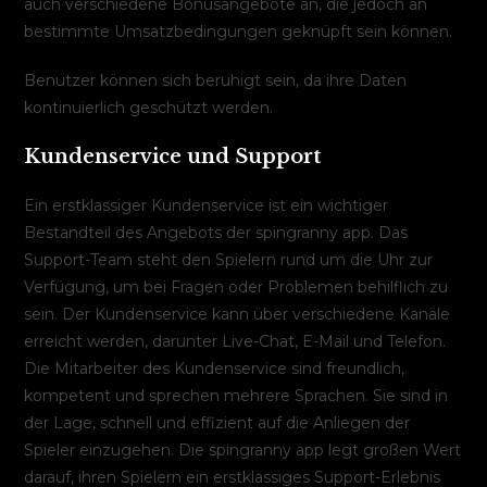
auch verschiedene Bonusangebote an, die jedoch an
bestimmte Umsatzbedingungen geknüpft sein können.
Benutzer können sich beruhigt sein, da ihre Daten
kontinuierlich geschützt werden.
Kundenservice und Support
Ein erstklassiger Kundenservice ist ein wichtiger
Bestandteil des Angebots der spingranny app. Das
Support-Team steht den Spielern rund um die Uhr zur
Verfügung, um bei Fragen oder Problemen behilflich zu
sein. Der Kundenservice kann über verschiedene Kanäle
erreicht werden, darunter Live-Chat, E-Mail und Telefon.
Die Mitarbeiter des Kundenservice sind freundlich,
kompetent und sprechen mehrere Sprachen. Sie sind in
der Lage, schnell und effizient auf die Anliegen der
Spieler einzugehen. Die spingranny app legt großen Wert
darauf, ihren Spielern ein erstklassiges Support-Erlebnis