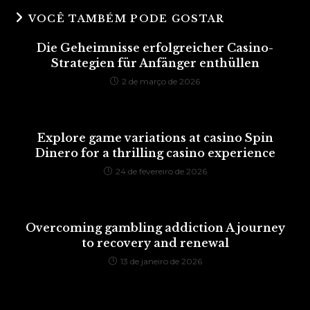
VOCÊ TAMBÉM PODE GOSTAR
Die Geheimnisse erfolgreicher Casino-
Strategien für Anfänger enthüllen
2 de março de 2026
Explore game variations at casino Spin
Dinero for a thrilling casino experience
24 de fevereiro de 2026
Overcoming gambling addiction A journey
to recovery and renewal
13 de janeiro de 2026