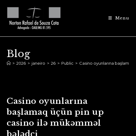
Ir
para
Menu
o
conteúdo
Blog
>
2026
>
janeiro
>
26
>
Public
>
Casino oyunlarına başlamaq 
Casino oyunlarına
başlamaq üçün pin up
casino ilə mükəmməl
bələdçi