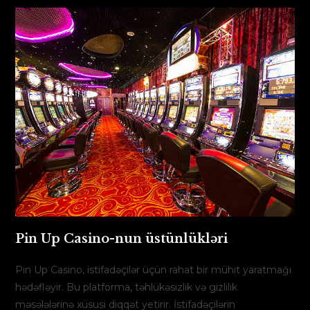
Pin Up Casino-nun üstünlükləri
Pin Up Casino, istifadəçilər üçün rahat bir mühit yaratmağı
hədəfləyir. Bu platforma, təhlükəsizlik və gizlilik
məsələlərinə xüsusi diqqət yetirir. İstifadəçilərin