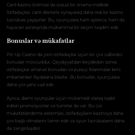
Canlı kazino bölməsi də xüsusi bir önəmə malikdir.
İstifadəçilər, canlı dilerlərlə oynayaraq daha real bir kazino
təcrübəsi yaşayırlar. Bu, oyunçulara həm əyləncə, həm də
həyəcan axtarışında mükəmməl bir seçim təqdim edir.
Bonuslar və mükafatlar
Pin Up Casino-da yeni istifadəçilər üçün bir çox cəlbedici
bonuslar mövcuddur. Qeydiyyatdan keçdikdən sonra,
istifadəçilər əmanət bonusları və pulsuz fırlanmalar kimi
imkanlardan faydalana bilərlər. Bu bonuslar, oyunçulara
daha çox şans vəd edir.
Ayrıca, daimi oyunçular üçün mütəmadi olaraq təşkil
edilən promosyonlar və turnirlər də var. Bu cür
mükafatlandırma sistemləri, istifadəçilərin kazinoya daha
çox bağlı olmalarını təmin edir və oyun təcrübələrini daha
da zənginləşdirir.