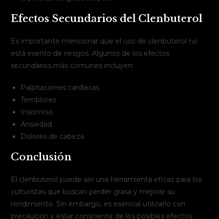
Efectos Secundarios del Clenbuterol
Es importante mencionar que el uso de clenbuterol no
está exento de riesgos. Algunos de los efectos
secundarios más comunes incluyen:
Palpitaciones cardíacas
Temblores
Insomnio
Ansiedad
Dolores de cabeza
Conclusión
El clenbuterol puede ser una herramienta eficaz para los
culturistas que buscan perder grasa y mejorar su
rendimiento. Sin embargo, es esencial utilizarlo con
precaución y estar consciente de los posibles efectos