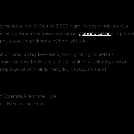
ozmanitosti her. S více než 9 000 hrami na dosah ruky si určitě
enec slotů nebo fanoušek live casino,
gransino casino
má pro vá
poskytovat nepřekonatelný herní zážitek.
 of Dead, po hry live casino jako Lightning Roulette a
dnicí vzrušení. Můžete si také užít stolní hry, jackpoty, crash &
 zajišťuje, že vám nikdy nedojdou nápady, co zkusit.
 Bonanza, Fire in the Hole
ack, Baccarat Squeeze