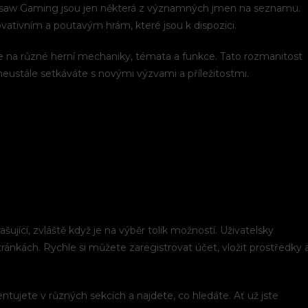
acksaw Gaming jsou jen některá z významných jmen na seznamu.
novativním a poutavým hrám, které jsou k dispozici.
 na různé herní mechaniky, témata a funkce. Tato rozmanitost
e neustále setkáváte s novými výzvami a příležitostmi.
ující, zvláště když je na výběr tolik možností. Uživatelsky
tránkách. Rychle si můžete zaregistrovat účet, vložit prostředky 
ientujete v různých sekcích a najdete, co hledáte. Ať už jste