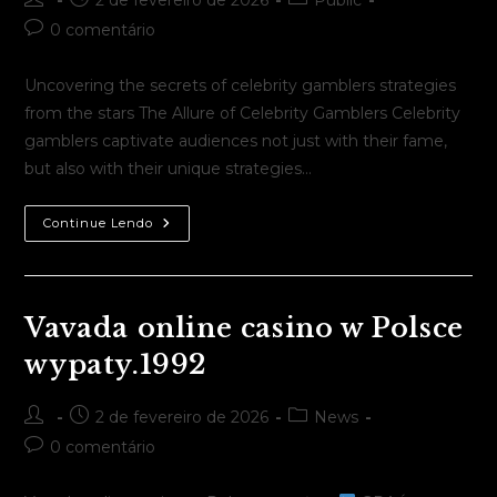
2 de fevereiro de 2026
Public
do
publicado:
do
Comentários
0 comentário
post:
post:
do
post:
Uncovering the secrets of celebrity gamblers strategies
from the stars The Allure of Celebrity Gamblers Celebrity
gamblers captivate audiences not just with their fame,
but also with their unique strategies…
Uncovering
Continue Lendo
The
Secrets
Of
Celebrity
Gamblers
Strategies
Vavada online casino w Polsce
From
The
wypaty.1992
Stars
Autor
Post
Categoria
2 de fevereiro de 2026
News
do
publicado:
do
Comentários
0 comentário
post:
post:
do
post: