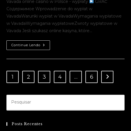
Vavada online casino w Polsce - wypłaty
GRAĆ
Содержимое Wprowadzenie do wypłat w
VavadaWarunki wypłat w VavadaWymagania wypłatowe
w VavadaWymagania wypłatoweZwroty wypłatowe w
Vavada Jeśli szukasz online kasyna, które…
Vavada
Continue Lendo
Online
Casino
W
Polsce
Wypaty.1992
1
2
3
4
…
6
Ir para a pr
Posts Recentes