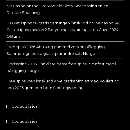
NV Casino on the Go: Mobiele Slots, Snelle Winsten en
Directe Spanning
50 Gratisspinn 50 gratis garn Ingen innskudd online casino 24
Casino igang avalon 2 Betydningsløs bidrag Uten Gave 2024
Ofituria
Free spins 2026 Abu King gammel versjon pålogging
Sammenlign beste gratisspinn indre sett Norge
Gratisspinn 2026 Finn disse beste free spins i Spinfest mobil
pålogging Norge
Free spins uten innskudd Arve gratisspinn attmed Roulettino
app 2025 grenader born Slot registrering
Comentários
Comentários