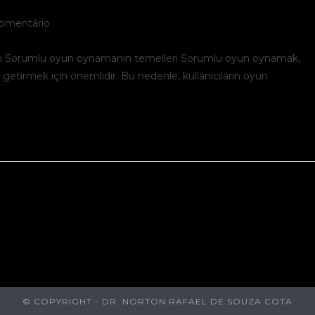
tários
omentário
rı Sorumlu oyun oynamanın temelleri Sorumlu oyun oynamak,
 getirmek için önemlidir. Bu nedenle, kullanıcıların oyun
ara a próxima página
© COPYRIGHT - DR. NORTON RAFAEL DE SOUZA COTA