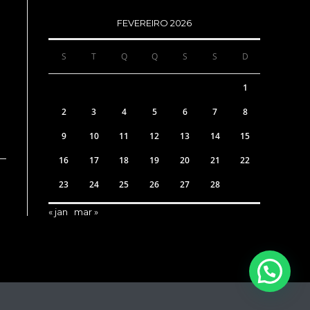
FEVEREIRO 2026
S
T
Q
Q
S
S
D
1
2
3
4
5
6
7
8
9
10
11
12
13
14
15
16
17
18
19
20
21
22
23
24
25
26
27
28
« jan
mar »