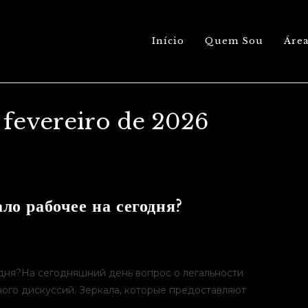
Início
Quem Sou
Área
e fevereiro de 2026
ло рабочее на сегодня?
годня?На сегодняшний день вопрос о легальности
ного дискуссий. Зеркала, которые предоставляют