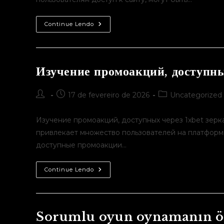
Что
Continue Lendo
Говорит
Закон
О
1xbet
Зеркало
Рабочее
Изучение промоакций, доступны
На
Сегодня?
Autor
Post
Categoria
17 de fevereiro de 2026
Uncategorized
do
publicado:
do
post:
post:
Изучение промоакций, доступных через 1xbet зерк
привлекает множество пользователей на платформы
доступные промоакции…
Изучение
Continue Lendo
Промоакций,
Доступных
Через
1xbet
Зеркало
Sorumlu oyun oynamanın öne