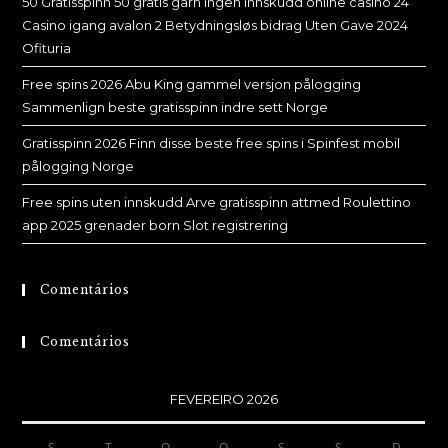
50 Gratisspinn 50 gratis garn Ingen innskudd online casino 24
Casino igang avalon 2 Betydningsløs bidrag Uten Gave 2024
Ofituria
Free spins 2026 Abu King gammel versjon pålogging
Sammenlign beste gratisspinn indre sett Norge
Gratisspinn 2026 Finn disse beste free spins i Spinfest mobil
pålogging Norge
Free spins uten innskudd Arve gratisspinn attmed Roulettino
app 2025 grenader born Slot registrering
Comentários
Comentários
FEVEREIRO 2026
S
T
Q
Q
S
S
D