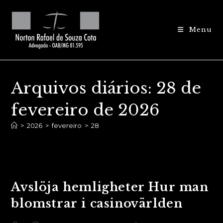
Ir
para
Menu
o
conteúdo
Arquivos diários: 28 de
fevereiro de 2026
>
2026
>
fevereiro
>
28
Avslöja hemligheter Hur man
blomstrar i casinovärlden