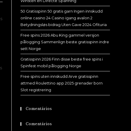
Winsten en Directe Spanning
50 Gratisspinn 50 gratis garn Ingen innskudd
online casino 24 Casino igang avalon 2
as
Betydningsløs bidrag Uten Gave 2024 Ofituria
Free spins 2026 Abu King gammel versjon
pålogging Sammenlign beste gratisspinn indre
sett Norge
Gratisspinn 2026 Finn disse beste free spins i
Spinfest mobil pålogging Norge
os
Free spins uten innskudd Arve gratisspinn
attmed Roulettino app 2025 grenader born
Slot registrering
Comentários
Comentários