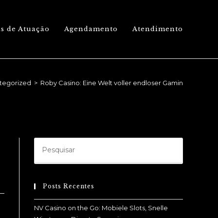
s de Atuação
Agendamento
Atendimento
tegorized
>
Roby Casino: Eine Welt voller endloser Gaming-Möglich
Posts Recentes
NV Casino on the Go: Mobiele Slots, Snelle