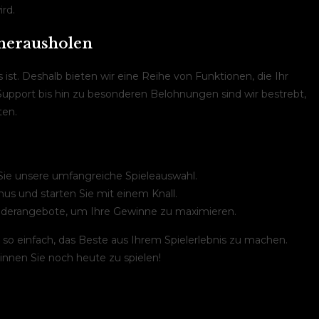
ird.
 herausholen
s ist. Deshalb bieten wir eine Reihe von Funktionen, die Ihr
 Support bis hin zu besonderen Belohnungen sind wir bestrebt,
ten.
 Sie unsere umfangreiche Spieleauswahl.
 und starten Sie mit einem Knall.
nderangebote, um Ihre Gewinne zu maximieren.
 so einfach, das Beste aus Ihrem Spielerlebnis zu machen.
innen Sie noch heute zu spielen!