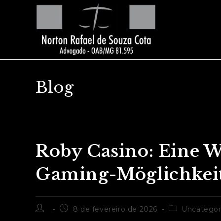
Ir
para
o
conteúdo
Blog
Roby Casino: Eine We
Gaming-Möglichkei
Autor
Post
Categoria
8 de fevereiro de 2026
Uncategor
do
publicado:
do