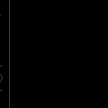
e
bre
m
ma
ova
anela