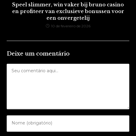
Speel slimmer, win vaker bij bruno casino
en profiteer van exclusieve bonussen voor
een onvergetelij
10 de fevereiro de 2026
Deixe um comentário
Comentário
Digite
seu
nome