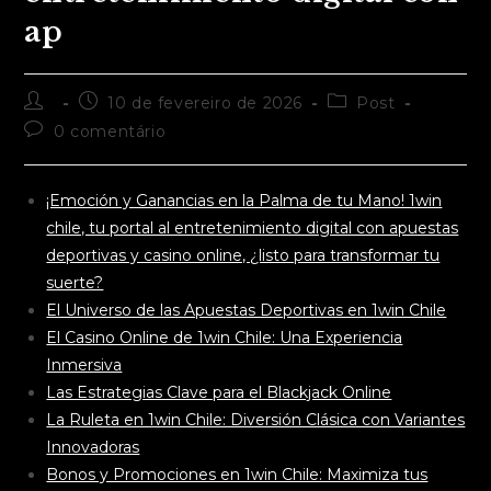
ap
Autor
Post
Categoria
10 de fevereiro de 2026
Post
do
publicado:
do
Comentários
0 comentário
post:
post:
do
post:
¡Emoción y Ganancias en la Palma de tu Mano! 1win
chile, tu portal al entretenimiento digital con apuestas
deportivas y casino online, ¿listo para transformar tu
suerte?
El Universo de las Apuestas Deportivas en 1win Chile
El Casino Online de 1win Chile: Una Experiencia
Inmersiva
Las Estrategias Clave para el Blackjack Online
La Ruleta en 1win Chile: Diversión Clásica con Variantes
Innovadoras
Bonos y Promociones en 1win Chile: Maximiza tus