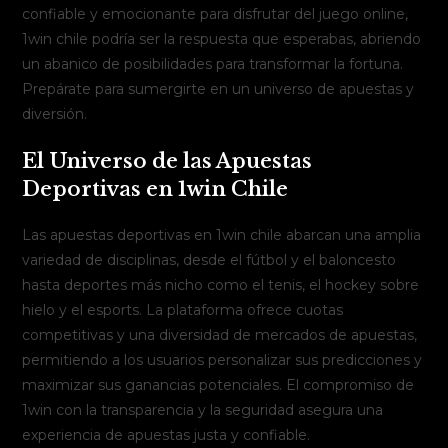
confiable y emocionante para disfrutar del juego online,
1win chile podría ser la respuesta que esperabas, abriendo
un abanico de posibilidades para transformar la fortuna.
Prepárate para sumergirte en un universo de apuestas y
diversión.
El Universo de las Apuestas
Deportivas en 1win Chile
Las apuestas deportivas en 1win chile abarcan una amplia
variedad de disciplinas, desde el fútbol y el baloncesto
hasta deportes más nicho como el tenis, el hockey sobre
hielo y el esports. La plataforma ofrece cuotas
competitivas y una diversidad de mercados de apuestas,
permitiendo a los usuarios personalizar sus predicciones y
maximizar sus ganancias potenciales. El compromiso de
1win con la transparencia y la seguridad asegura una
experiencia de apuestas justa y confiable.