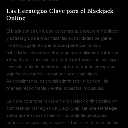
Las Estrategias Clave para el Blackjack
Online
El blackjack es un juego de cartas que requiere habilidad
y estrategia para maximizar las posibilidades de ganar.
Para los jugadores que buscan perfeccionar sus
habilidades, 1win chile ofrece guías detalladas y tutoriales
interactivos. Dominar las estrategias básicas del blackjack,
como la tabla de decisiones óptimas, puede aumentar
significativamente las ganancias a largo plazo.
Adicionalmente, es crucial administrar el bankroll de
manera responsable y evitar apuestas impulsivas.
La clave para tener éxito en el blackjack online reside en
comprender las reglas del juego y aplicar una estrategia
adecuada en cada situación. La tabla de decisiones
óptimas indica la mejor acción a tomar en función de las