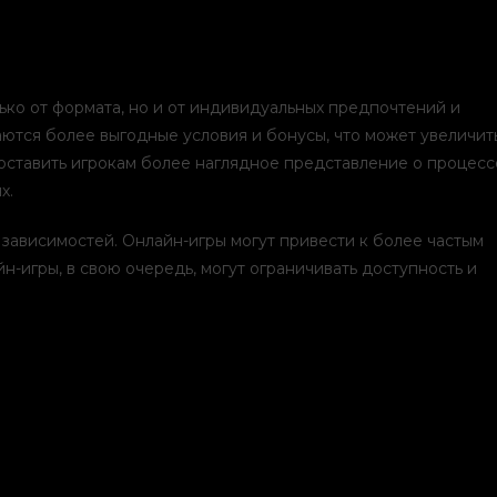
ько от формата, но и от индивидуальных предпочтений и
аются более выгодные условия и бонусы, что может увеличит
оставить игрокам более наглядное представление о процесс
х.
 зависимостей. Онлайн-игры могут привести к более частым
йн-игры, в свою очередь, могут ограничивать доступность и