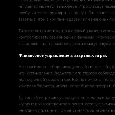
Несмотря на множество преимуществ онлайн-игр, 
из главных является атмосфера. Игроки могут нас
особую атмосферу азартного досуга. Эта социальна
азартные игры в компании друзей или знакомых п
Также стоит отметить, что в оффлайн-казино игрок
контролировать свои эмоции и финансы. Физическо
как игроки видят реальные деньги и могут ощущать
Финансовое управление в азартных играх
Независимо от выбора между онлайн и оффлайн, ф
игр. Установление бюджета и его строгое соблюд
долгосрочной перспективе. Важно помнить, что аза
контроля бюджета, игроки могут быстро потерять 
Для онлайн-игроков существуют множество инструм
которые помогают контролировать игровую активно
методики управления финансами, чтобы избежать н