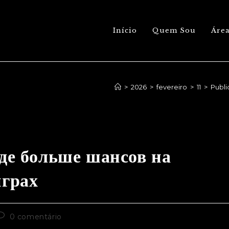
Início
Quem Sou
Área
>
2026
>
fevereiro
>
11
>
Publi
де больше шансов на
грах
omentários
0 comentário
do