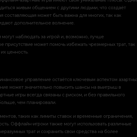
оффлайн-азартные игры имеют свои уникальные плюсы. Одни
ладиться живым общением с другими людьми, что создаёт
я составляющая может быть важна для многих, так как
ридают дополнительное волнение.
и могут наблюдать за игрой и, возможно, лучше
е присутствие может помочь избежать чрезмерных трат, так
 их ценность.
инансовое управление остаётся ключевым аспектом азартны
ение может значительно повысить шансы на выигрыш в
ртные игры всегда связаны с риском, и без правильного
больше, чем планировали.
ентов, таких как лимиты ставок и временные ограничения,
сть. Оффлайн-игроки также могут использовать различные
еразумных трат и сохранить свои средства на более