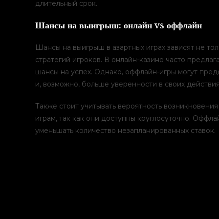
длительный срок.
Шансы на выигрыш: онлайн vs оффлайн
Шансы на выигрыш в азартных играх зависят не тол
стратегий игроков. В онлайн-казино часто предлаг
шансы на успех. Однако, оффлайн-игры могут пред
и, возможно, больше уверенности в своих действия
Также стоит учитывать вероятность возникновения
играм, так как они доступны круглосуточно. Оффла
уменьшать количество незапланированных ставок.