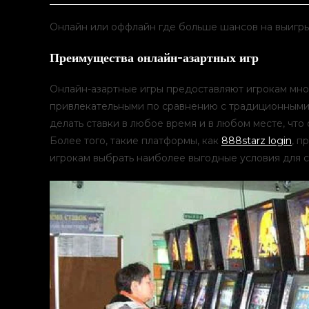
post:
post:
p
Онлайн или оффлайн где больше шансов на выигры
Преимущества онлайн-азартных игр
Онлайн-азартные игры предоставляют игрокам мно
привлекательными по сравнению с традиционными 
делать ставки в любое время и в любом месте, что
Более того, такие платформы, как
888starz login
, п
игрокам выбрать наиболее выгодные условия для с