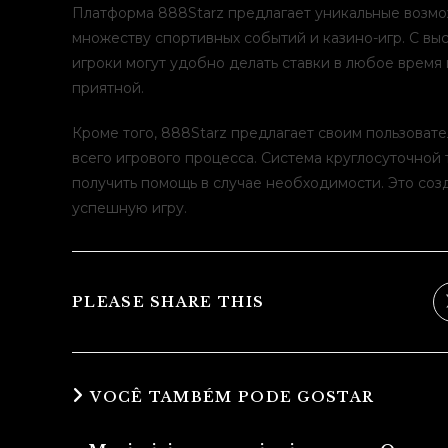
Платформа 888Starz предлагает уникальные возмож
множеству спортивных событий и казино-игр. С в
игроки могут удобно делать ставки в любое время 
приятной.
Кроме того, 888Starz предлагает своим пользова
всего игрового процесса. Система круглосуточной 
получить помощь в случае необходимости. Это со
успешную игру.
COMPARTILHAR
PLEASE SHARE THIS
ESTE
CONTEÚDO
VOCÊ TAMBÉM PODE GOSTAR