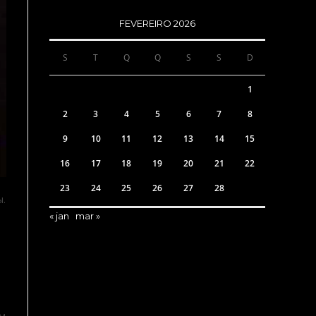
FEVEREIRO 2026
S
T
Q
Q
S
S
D
1
2
3
4
5
6
7
8
9
10
11
12
13
14
15
16
17
18
19
20
21
22
23
24
25
26
27
28
ы.
« jan
mar »