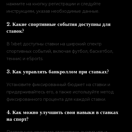
нажмите на кнопку регистрации и следуйте
инструкциям, указав необходимые данные.
2. Какие спортивные события доступны для
ставок?
В 1xbet доступны ставки на широкий спектр
спортивных событий, включая футбол, баскетбол,
теннис и eSports.
3. Как управлять банкроллом при ставках?
Установите фиксированный бюджет на ставки и
придерживайтесь его, а также используйте метод
фиксированного процента для каждой ставки.
4. Как можно улучшить свои навыки в ставках
на спорт?