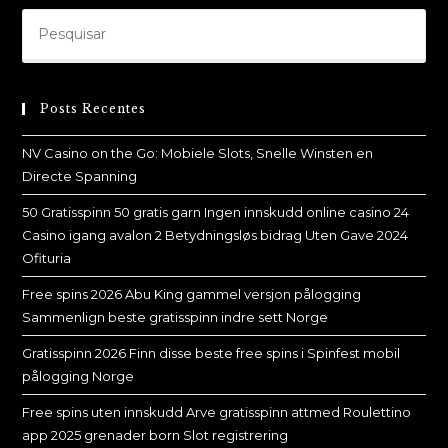
Posts Recentes
NV Casino on the Go: Mobiele Slots, Snelle Winsten en
Directe Spanning
50 Gratisspinn 50 gratis garn Ingen innskudd online casino 24
Casino igang avalon 2 Betydningsløs bidrag Uten Gave 2024
Ofituria
Free spins 2026 Abu King gammel versjon pålogging
Sammenlign beste gratisspinn indre sett Norge
Gratisspinn 2026 Finn disse beste free spins i Spinfest mobil
pålogging Norge
Free spins uten innskudd Arve gratisspinn attmed Roulettino
app 2025 grenader born Slot registrering