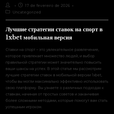
Autor
Post
17 de fevereiro de 2026
do
publicado:
Categoria
Uncategorized
post:
do
post:
Лучшие стратегии ставок на спорт в
1xbet мобильная версия
Ставки на спорт – это увлекательное развлечение,
которое привлекает множество людей, и выбор
правильной стратегии может значительно повысить
ваши шансы на успех. В этой статье мы рассмотрим
лучшие стратегии ставок в мобильной версии 1xbet,
чтобы вы могли максимально эффективно использовать
свою платформу. Вы узнаете о различных подходах к
ставкам, начиная от простых советов и заканчивая
более сложными методами, которые помогут вам стать
успешным игроком.