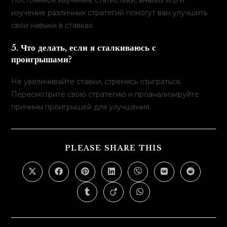
Постоянное изучение статистики, анализ игр и
изучение различных стратегий помогут вам улучшить
свои навыки в ставках.
5. Что делать, если я сталкиваюсь с
проигрышами?
Не увеличивайте ставки, стремясь отыграться.
Пересмотрите свою стратегию и проанализируйте
причины проигрышей для улучшения.
COMPARTILH
PLEASE SHARE THIS
ESTE
CONTEÚDO
Abre
Abre
Abre
Abre
Abre
Abre
Abre
em
em
em
em
em
em
em
uma
uma
uma
uma
uma
uma
uma
Abre
Abre
Abre
nova
nova
nova
nova
nova
nova
nova
em
em
em
janela
janela
janela
janela
janela
janela
janela
uma
uma
uma
nova
nova
nova
janela
janela
janela