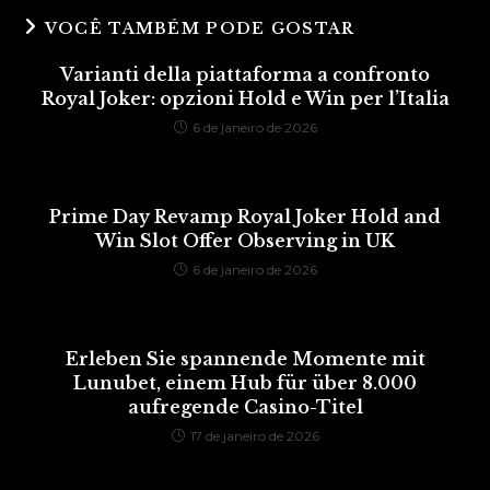
VOCÊ TAMBÉM PODE GOSTAR
Varianti della piattaforma a confronto
Royal Joker: opzioni Hold e Win per l’Italia
6 de janeiro de 2026
Prime Day Revamp Royal Joker Hold and
Win Slot Offer Observing in UK
6 de janeiro de 2026
Erleben Sie spannende Momente mit
Lunubet, einem Hub für über 8.000
aufregende Casino-Titel
17 de janeiro de 2026