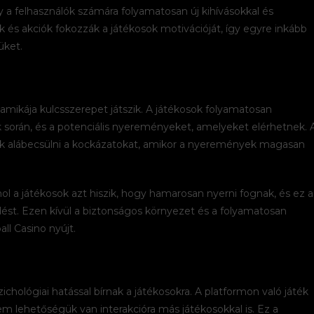
ogy a felhasználók számára folyamatosan új kihívásokkal és
k és akciók fokozzák a játékosok motivációját, így egyre inkább
üket.
namikája kulcsszerepet játszik. A játékosok folyamatosan
k során, és a potenciális nyereményeket, amelyeket elérhetnek. 
sak alábecsülni a kockázatokat, amikor a nyeremények magasan
ahol a játékosok azt hiszik, hogy hamarosan nyerni fognak, és ez a
dést. Ezen kívül a biztonságos környezet és a folyamatosan
ll Casino nyújt.
ichológiai hatással bírnak a játékosokra. A platformon való játék
m lehetőségük van interakcióra más játékosokkal is. Ez a