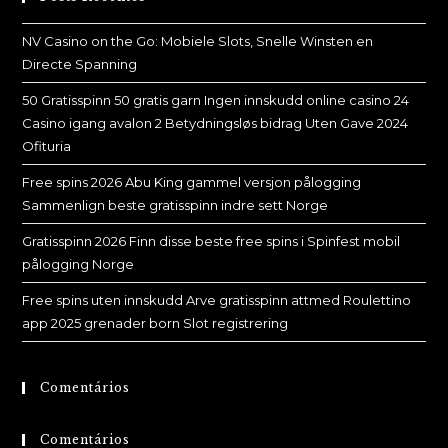
NV Casino on the Go: Mobiele Slots, Snelle Winsten en
Directe Spanning
50 Gratisspinn 50 gratis garn Ingen innskudd online casino 24
Casino igang avalon 2 Betydningsløs bidrag Uten Gave 2024
Ofituria
Free spins 2026 Abu King gammel versjon pålogging
Sammenlign beste gratisspinn indre sett Norge
Gratisspinn 2026 Finn disse beste free spins i Spinfest mobil
pålogging Norge
Free spins uten innskudd Arve gratisspinn attmed Roulettino
app 2025 grenader born Slot registrering
Comentários
Comentários