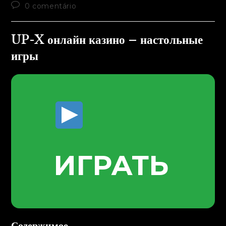
do
publicado:
do
Comentários
0 comentário
post:
post:
do
post:
UP-X онлайн казино – настольные
игры
ИГРАТЬ
Содержимое