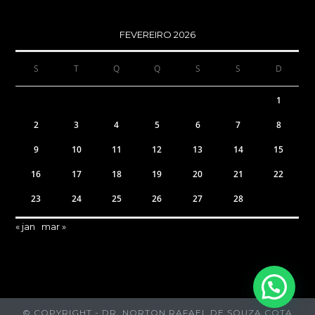
FEVEREIRO 2026
S
T
Q
Q
S
S
D
1
2
3
4
5
6
7
8
9
10
11
12
13
14
15
16
17
18
19
20
21
22
23
24
25
26
27
28
« jan
mar »
© COPYRIGHT - DR. NORTON RAFAEL DE SOUZA COTA