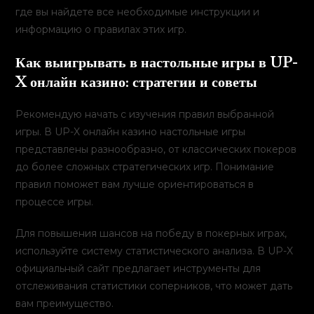
где вы найдете все необходимые инструкции и
информацию о правилах этих игр.
Как выигрывать в настольные игры в UP-
X онлайн казино: стратегии и советы
Рекомендую начать с изучения правил выбранной
игры. В UP-X онлайн казино настольные игры
представлены разнообразно, от классических покеров
до более сложных стратегических игр. Понимание
правил поможет вам лучше ориентироваться в
процессе игры.
Для повышения шансов на победу в покерных играх,
используйте систему статистического анализа. В UP-X
официальный сайт предлагает инструменты для
отслеживания статистики соперников, что может дать
вам преимущество.