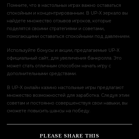
Помните, что в настольных играх важно оставаться
спокойным и концентрированным. В UP-X зеркало вы
найдете множество отзывов игроков, которые
поделятся своими стратегиями и советами,
помогающими оставаться спокойными под давлением.
Используйте бонусы и акции, предлагаемые UP-X
официальный сайт, для увеличения банкролла. Это
может стать отличным способом начать игру с
дополнительными средствами.
В UP-X онлайн казино настольные игры предлагают
множество возможностей для заработка. Следуя этим
советам и постоянно совершенствуя свои навыки, вы
сможете повысить шансы на победу.
COMPARTILH
PLEASE SHARE THIS