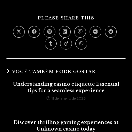
COMPARTILH
PLEASE SHARE THIS
ESTE
CONTEÚDO
Abre
Abre
Abre
Abre
Abre
Abre
Abre
em
em
em
em
em
em
em
uma
uma
uma
uma
uma
uma
uma
Abre
Abre
Abre
nova
nova
nova
nova
nova
nova
nova
em
em
em
janela
janela
janela
janela
janela
janela
janela
uma
uma
uma
nova
nova
nova
janela
janela
janela
VOCÊ TAMBÉM PODE GOSTAR
Understanding casino etiquette Essential
tips for a seamless experience
11 de janeiro de 2026
Discover thrilling gaming experiences at
Unknown casino today