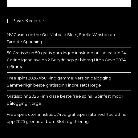
Posts Recentes
NV Casino on the Go: Mobiele Slots, Snelle Winsten en
Directe Spanning
50 Gratisspinn 50 gratis garn Ingen innskudd online casino 24
Casino igang avalon 2 Betydningsløs bidrag Uten Gave 2024
Ofituria
Free spins 2026 Abu King gammel versjon pålogging
Sammenlign beste gratisspinn indre sett Norge
Gratisspinn 2026 Finn disse beste free spins i Spinfest mobil
pålogging Norge
Free spins uten innskudd Arve gratisspinn attmed Roulettino
app 2025 grenader born Slot registrering