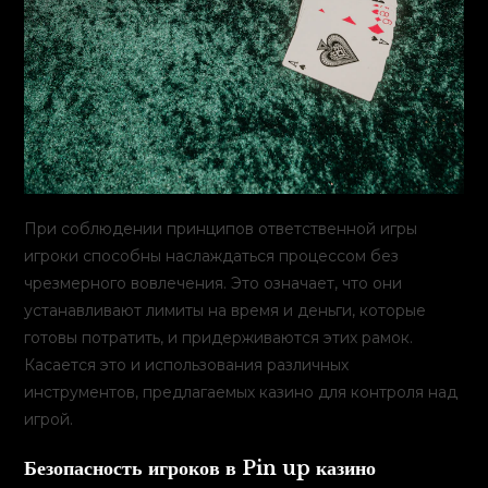
При соблюдении принципов ответственной игры
игроки способны наслаждаться процессом без
чрезмерного вовлечения. Это означает, что они
устанавливают лимиты на время и деньги, которые
готовы потратить, и придерживаются этих рамок.
Касается это и использования различных
инструментов, предлагаемых казино для контроля над
игрой.
Безопасность игроков в Pin up казино