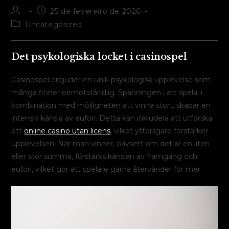
Autor
Post
25 de fevereiro de 2026
do
publicado:
Categoria
Uncategorized
post:
do
post:
Det psykologiska locket i casinospel
Casinospel erbjuder en unik psykologisk upplevelse som
många finner oemotståndlig. Spänningen i att spela, i
kombination med möjligheten att vinna stort, skapar en
intensiv känsla av eufori. Detta kan inkludera att utforska
ett
online casino utan licens
, vilket ytterligare förstärker
upplevelsen. När man vinner, oavsett om det är en liten
eller stor summa, förstärks känslan av framgång och
eufori, vilket gör att spelare gärna återvänder för mer.