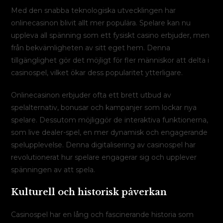
Med den snabba teknologiska utvecklingen har
onlinecasinon blivit allt mer populära. Spelare kan nu
uppleva all spänning som ett fysiskt casino erbjuder, men
från bekvämligheten av sitt eget hem. Denna
tillgänglighet gör det möjligt för fler människor att delta i
casinospel, vilket ökar dess popularitet ytterligare.
Onlinecasinon erbjuder ofta ett brett utbud av
spelalternativ, bonusar och kampanjer som lockar nya
spelare. Dessutom möjliggör de interaktiva funktionerna,
som live dealer-spel, en mer dynamisk och engagerande
spelupplevelse. Denna digitalisering av casinospel har
revolutionerat hur spelare engagerar sig och upplever
spänningen av att spela.
Kulturell och historisk påverkan
Casinospel har en lång och fascinerande historia som