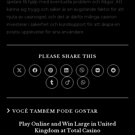
spelare få hjälp med eventuella problem och frågor. Att
känna sig trygg och säker är en avgörande faktor för att
njuta av casinospel, och det är därför många casinon
investerar i säkerhet och kundsupport för att skapa en
positiv upplevelse för sina användare.
COMPARTILH
PLEASE SHARE THIS
ESTE
CONTEÚDO
Abre
Abre
Abre
Abre
Abre
Abre
Abre
em
em
em
em
em
em
em
uma
uma
uma
uma
uma
uma
uma
Abre
Abre
Abre
nova
nova
nova
nova
nova
nova
nova
em
em
em
janela
janela
janela
janela
janela
janela
janela
uma
uma
uma
nova
nova
nova
janela
janela
janela
VOCÊ TAMBÉM PODE GOSTAR
Play Online and Win Large in United
Kingdom at Total Casino