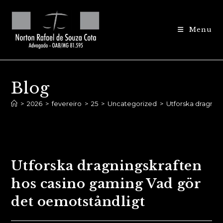
Ir
para
Menu
o
conteúdo
Blog
>
2026
>
fevereiro
>
25
>
Uncategorized
>
Utforska dragnin
Utforska dragningskraften
hos casino gaming Vad gör
det oemotståndligt