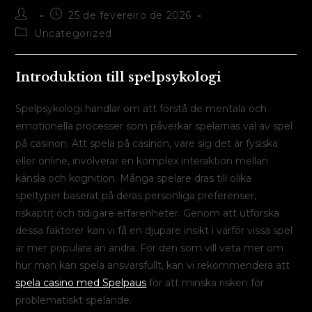
Autor
Post
25 de fevereiro de 2026
do
publicado:
Categoria
Uncategorized
post:
do
post:
Introduktion till spelpsykologi
Spelpsykologi handlar om att förstå de mentala och
emotionella processer som påverkar spelarnas val av spel
på casinon. Att spela på casinon, vare sig det är fysiska
eller online, involverar en komplex interaktion mellan
känsla och kognition. Många spelare dras till olika
speltyper baserat på deras personliga preferenser,
riskaptit och tidigare erfarenheter. Genom att utforska
dessa faktorer kan vi få en djupare insikt i varför vissa spel
är mer populära än andra. För den som vill veta mer om
hur man kan spela ansvarsfullt, kan vi rekommendera att
spela casino med Spelpaus
för att minska risken för
problematiskt spelande.