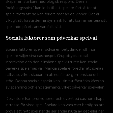
skapar en starkare neurologisk respons. Denna
“belöningsspiral” kan leda till att spelare fortsätter att
spela, trots att de kan förlora mer än de vinner. Det är
viktigt att förstå denna dynamik för att kunna hantera sitt
spelande på ett ansvarsfullt sätt.
Sociala faktorer som påverkar spelval
Sociala faktorer spelar också en betydande roll i hur
spelare väljer sina casinospel. Grupptryck, social
interaktion och den allmänna spelkulturen kan starkt
påverka spelarnas val. Många spelare föredrar att spela i
sällskap, vilket skapar en atmosfär av gemenskap och
stöd. Denna sociala aspekt kan i sin tur förstärka känslan
av spänning och engagemang, vilket påverkar spelvalen.
Dessutom kan promotioner och event på casinon skapa
intresse för vissa spel. Spelare kan vara mer benägna att
prova ett nytt spel när de ser andra njuta av det eller när