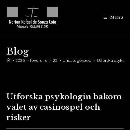
Ir
para
Menu
o
conteúdo
Blog
>
2026
>
fevereiro
>
25
>
Uncategorized
>
Utforska psykolog
Utforska psykologin bakom
valet av casinospel och
risker