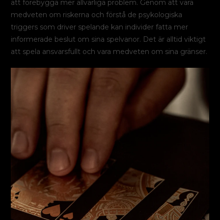
att förebygga mer allvarliga problem. Genom att vara
medveten om riskerna och förstå de psykologiska
triggers som driver spelande kan individer fatta mer
informerade beslut om sina spelvanor. Det är alltid viktigt
att spela ansvarsfullt och vara medveten om sina gränser.