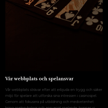
Vår webbplats och spelansvar
Vår webbplats strävar efter att erbjuda en trygg och säker
miljö för spelare att utforska sina intressen i casinospel.
Genom att fokusera på utbildning och medvetenhet
kring spelpsykologi och ansvarigt spelande, hoppas vi