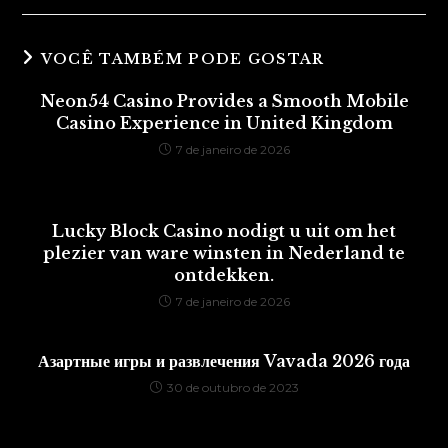
nova
nova
nova
janela
janela
janela
VOCÊ TAMBÉM PODE GOSTAR
Neon54 Casino Provides a Smooth Mobile
Casino Experience in United Kingdom
7 de janeiro de 2026
Lucky Block Casino nodigt u uit om het
plezier van ware winsten in Nederland te
ontdekken.
7 de janeiro de 2026
Азартные игры и развлечения Vavada 2026 года
30 de outubro de 2023