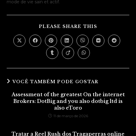
mode de vie sain et actif.
COMPARTILH
PLEASE SHARE THIS
ESTE
CONTEÚDO
Abre
Abre
Abre
Abre
Abre
Abre
Abre
em
em
em
em
em
em
em
uma
uma
uma
uma
uma
uma
uma
Abre
Abre
Abre
nova
nova
nova
nova
nova
nova
nova
em
em
em
janela
janela
janela
janela
janela
janela
janela
uma
uma
uma
nova
nova
nova
janela
janela
janela
VOCÊ TAMBÉM PODE GOSTAR
Assessment of the greatest On the internet
Brokers: DotBig and you also dotbig ltd is
also eToro
11 de março de 2026
Tratar a Reel Rush dos Tragaperras online