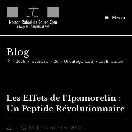
Ir
para
Menu
o
conteúdo
Blog
>
2026
>
fevereiro
>
26
>
Uncategorized
>
Les Effets de l’I
Les Effets de l’Ipamorelin :
Un Peptide Révolutionnaire
Autor
Post
26 de fevereiro de 2026