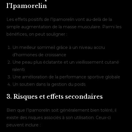
l’Ipamorelin
Les effets positifs de l’Ipamorelin vont au-delà de la
simple augmentation de la masse musculaire. Parmi les
bénéfices, on peut souligner :
Un meilleur sommeil grâce à un niveau accru
d’hormones de croissance
Une peau plus éclatante et un vieillissement cutané
ralenti
Une amélioration de la performance sportive globale
Un soutien dans la gestion du poids
3. Risques et effets secondaires
Bien que l’Ipamorelin soit généralement bien toléré, il
existe des risques associés à son utilisation. Ceux-ci
peuvent inclure :