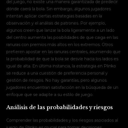
del juego, no existe una manera garantizada de predecir
dónde caerá la bola. Sin embargo, algunos jugadores
intentan aplicar ciertas estrategias basadas en la
observación y el análisis de patrones. Por ejemplo,
algunos creen que lanzar la bola ligeramente a un lado
del centro aumenta las posibilidades de que caiga en las
ranuras con premios más altos en los extremos. Otros
prefieren apostar en las ranuras centrales, asumiendo que
la probabilidad de que la bola se desvíe hacia los lados es
igual de alta. En última instancia, la estrategia en Plinko
se reduce a una cuestión de preferencia personal y
gestión de riesgos. No hay garantías, pero algunos
jugadores encuentran satisfacción en la búsqueda de un
enfoque que se adapte a su estilo de juego.
Análisis de las probabilidades y riesgos
Comprender las probabilidades y los riesgos asociados al
juego de Plinko es crucial para tomar decisiones