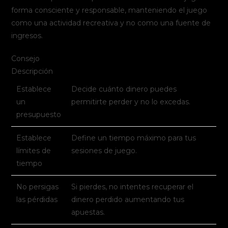
forma consciente y responsable, manteniendo el juego
como una actividad recreativa y no como una fuente de
ingresos.
Consejo
Descripción
Establece
Decide cuánto dinero puedes
un
permitirte perder y no lo excedas.
presupuesto
Establece
Define un tiempo máximo para tus
límites de
sesiones de juego.
tiempo
No persigas
Si pierdes, no intentes recuperar el
las pérdidas
dinero perdido aumentando tus
apuestas.