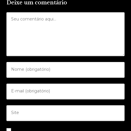
Deixe um comentário
Comentário
Digite
seu
nome
Digite
ou
seu
nome
endereço
de
Digite
de
usuário
o
e-
para
URL
mail
comentar
do
para