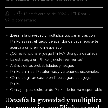
Autor
Post
Categoria
12 de fevereiro de 2026
Post
do
publicado:
do
Comentários
0 comentário
post:
post:
do
post:
¡Desafía la gravedad y multiplica tus ganancias con
Plinko es real, el juego de azar donde cada rebote te
acerca a un premio inesperado!
¿Cómo funciona el juego Plinko? Una guía detallada
La estrategia en Plinko: ¿Existe realmente?
Análisis de las probabilidades y riesgos
Plinko en línea: Plataformas y variaciones disponibles
Cómo elegir un casino en línea seguro para jugar
Plinko
Consejos para disfrutar de Plinko de forma responsable
¡Desafía la gravedad y multiplica